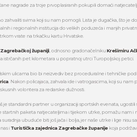
ane nagrade za troje prvoplasiranih pokupili domaći natjecatelji
zahvaliti svima koji su nam pomogli. Lista je dugačka, što je d
nih i regionalnih institucija do velikih poduzeća i manjih privatn
utrkom vrate na trkačku kartu Hrvatske.
i Zagrebačkoj županiji
, odnosno gradonačelniku
Krešimiru Ač
 istrčanih pet kilometara u popratnoj utrci Turopoljskoj petici.
skim ulicama bio bi neizvediv bez proceduralne i tehničke po
rica
. Nakon policajaca, zahvala ide i vatrogascima, koji su nam
 iskusnih volontera za redarske dužnosti.
š je standardni partner u organizaciji sportskih evenata, ugostili
e startnih paketa natjecateljima i tijekom utrke, pomažu nam i 
uradnja ubuduće biti još jača i bolja, jer naše utrke i lige nisu 
 nas i
Turistička zajednica Zagrebačke županije
koja podržav