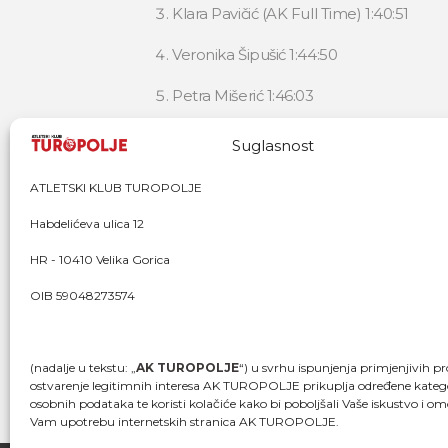
Klara Pavičić (AK Full Time) 1:40:51
Veronika Šipušić 1:44:50
Petra Mišerić 1:46:03
Pobjednici Turopoljske desetke
su u
Suglasnost
Fit), a u ženskoj konkurenciji Martina 
ATLETSKI KLUB TUROPOLJE
Pobjednici Turopoljske petice
su u m
Habdelićeva ulica 12
konkurenciji Tea Faber (AK Fit), Neja M
HR - 10410 Velika Gorica
Jedan dio fotografija je u
Galeriji na k
OIB 59048273574
(nadalje u tekstu: „
AK TUROPOLJE
“) u svrhu ispunjenja primjenjivih pr
ostvarenje legitimnih interesa AK TUROPOLJE prikuplja određene katego
osobnih podataka te koristi kolačiće kako bi poboljšali Vaše iskustvo i om
Vam upotrebu internetskih stranica AK TUROPOLJE.