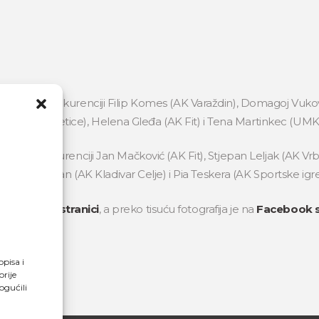
 muškoj konkurenciji Filip Komes (AK Varaždin), Domagoj Vukov
Horvat (AK Svetice), Helena Gleđa (AK Fit) i Tena Martinkec (UM
uškoj konkurenciji Jan Mačković (AK Fit), Stjepan Leljak (AK Vrb
arinič Kuzman (AK Kladivar Celje) i Pia Teskera (AK Sportske igr
lupskoj web stranici
, a preko tisuću fotografija je na
Facebook s
opisa i
rije
ogućili