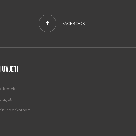
FACEBOOK
 UVJETI
čki kodeks
 uvjeti
ilnik o privatnosti