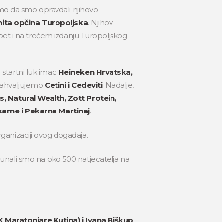
emo da smo opravdali njihovo
ita opčina Turopoljska
. Njihov
pet i na trećem izdanju Turopoljskog
je startni luk imao
Heineken Hrvatska,
e zahvaljujemo
Cetini i Cedeviti
. Nadalje,
, Natural Wealth, Zott Protein,
karne i Pekarna Martinaj
.
anizaciji ovog događaja.
računali smo na oko 500 natjecatelja na
K Maratonjare Kutina) i Ivana Biškup