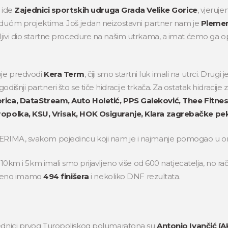
a ide
Zajednici sportskih udruga Grada Velike Gorice
, vjeruj
udućim projektima. Još jedan neizostavni partner nam je
Plemen
tljivi dio startne procedure na našim utrkama, a imat ćemo ga o
oje predvodi
Kera Term
, čiji smo startni luk imali na utrci. Drugi 
dišnji partneri što se tiče hidracije trkača. Za ostatak hidracij
rica, DataStream, Auto Holetić, PPS Galeković, Thee Fitness
Turopolka, KSU, Vrisak, HOK Osiguranje, Klara zagrebačke pe
TERIMA, svakom pojedincu koji nam je i najmanje pomogao u org
m, 10km i 5km imali smo prijavljeno više od 600 natjecatelja, no 
lužbeno imamo
494 finišera
i nekoliko DNF rezultata.
ednici prvog Turopoljskog polumaratona su
Antonio Ivančić (A