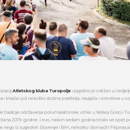
izaciji
Atletskog kluba Turopolje
uspješno je održan u nedjelju 
trkača i još nekoliko stotina pratitelja, navijača i volontera u org
tradicije održavanja polumaratonske utrke u Velikoj Gorici i Turo
držana 2019. godine. I evo, nakon sedam godina trčalo se opet po
ke nego iz susjednih Slovenije i BIH, nekoliko ‘domaćih’ Filipinac