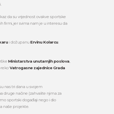
.
okaz da su vrijednost ovakve sportske
ih firmi, jer svima nam je u interesu da
karu
i dožupanu
Ervinu Kolarcu
.
drške
Ministarstva unutarnjih poslova
,
 preko
Vatrogasne zajednice Grada
 su nas tri dana u svojem
na druge načine (zahvalite njima za
samo sportski događaji nego i dio
a naše projekte.