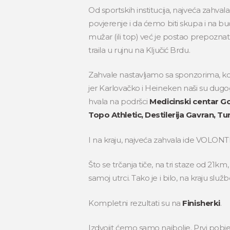
Od sportskih institucija, najveća zahval
povjerenje i da ćemo biti skupa i na b
mužar (ili top) već je postao prepozna
traila u rujnu na Ključić Brdu.
Zahvale nastavljamo sa sponzorima, k
jer Karlovačko i Heineken naši su dugogo
hvala na podršci
Medicinski centar Go
Topo Athletic, Destilerija Gavran, 
I na kraju, najveća zahvala ide VOLON
Što se trčanja tiče, na tri staze od 21k
samoj utrci. Tako je i bilo, na kraju s
Kompletni rezultati su na
Finisherki
.
Izdvojit ćemo samo najbolje.
Prvi pobj