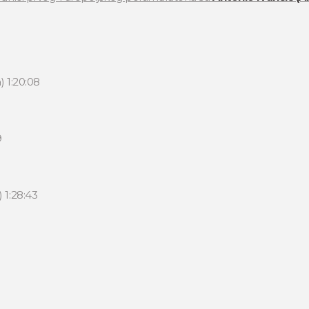
) 1:20:08
9
 1:28:43