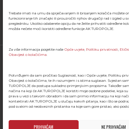
Trebate imati na umu da sprječavanjem ili brisanjem kolačića možete 
funkcioniranje tih značajki ili prouzročiti njihov drugačiji rad i izgled u 
FACEBOOK
pregledniku. Ukoliko odaberete opciju da ne želite prihvatiti određene kol
možda nećete moći koristiti određene funkcije AK TUROPOLJE.
Za više informacija posjetite naše
Opće uvjete
,
Politiku privatnosti
,
Etičk
Obavijest o kolačićima
.
Potvrđujem da sam pročitao Suglasnost, kao i Opće uvjete, Politiku priva
Obavijest o kolačićima, te ih razumijem i s istima suglasan. Svjestan s
TUROPOLJE da postupa sukladno primjenjivim propisima. Također sam
"Kao što svaki trkač zna, trčanje je više od
načina na koji će AK TUROPOLJE koristiti moje osobne podatke, koja su
stavljanja jedne noge ispred druge; ono je
prava u vezi s takvom obradom i da sam primio informaciju na koji nač
života i dio onoga što jesmo."
kontaktirati AK TUROPOLJE u slučaju kakvih pitanja, kao i što se podr
pod svakim od neobveznih pristanka na koje sam gore pristao, ako posto
PRIHVAĆAM
NE PRIHVAĆAM