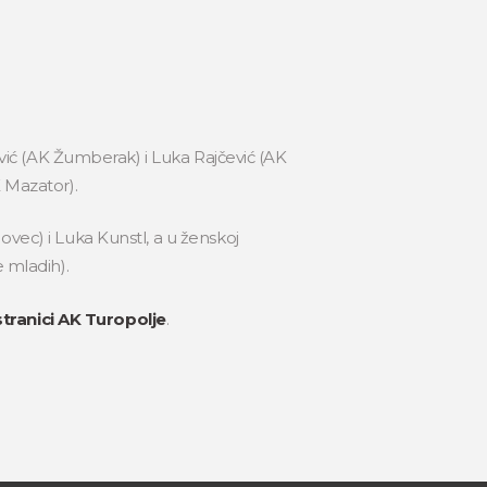
ić (AK Žumberak) i Luka Rajčević (AK
K Mazator).
ovec) i Luka Kunstl, a u ženskoj
e mladih).
tranici AK Turopolje
.