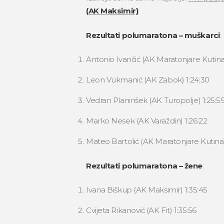
(AK Maksimir)
.
Rezultati polumaratona – muškarci
:
Antonio Ivančić (AK Maratonjare Kutina
Leon Vukmanić (AK Zabok) 1:24:30
Vedran Planinšek (AK Turopolje) 1:25:5
Marko Nesek (AK Varaždin) 1:26:22
Mateo Bartolić (AK Maratonjare Kutina)
Rezultati polumaratona – žene
:
Ivana Biškup (AK Maksimir) 1:35:45
Cvijeta Rikanović (AK Fit) 1:35:56