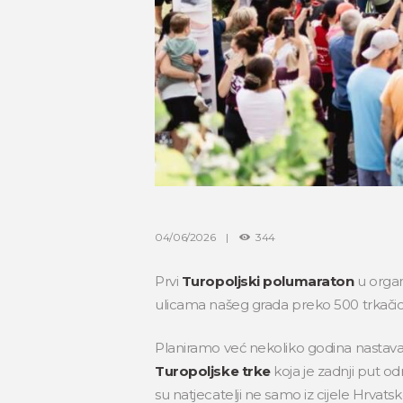
04/06/2026
344
Prvi
Turopoljski polumaraton
u organ
ulicama našeg grada preko 500 trkačica i 
Planiramo već nekoliko godina nastavak 
Turopoljske trke
koja je zadnji put o
su natjecatelji ne samo iz cijele Hrvats