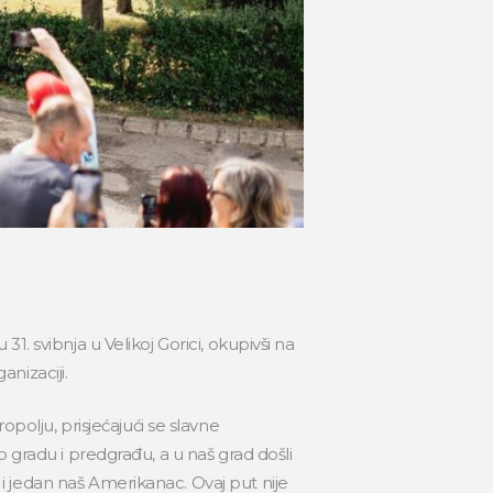
31. svibnja u Velikoj Gorici, okupivši na
anizaciji.
polju, prisjećajući se slavne
 gradu i predgrađu, a u naš grad došli
a i jedan naš Amerikanac. Ovaj put nije