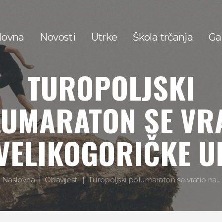
lovna
Novosti
Utrke
Škola trčanja
Gal
TUROPOLJSKI
UMARATON SE VR
VELIKOGORIČKE U
Naslovna
Obavijesti
Turopoljski polumaraton se vratio na...