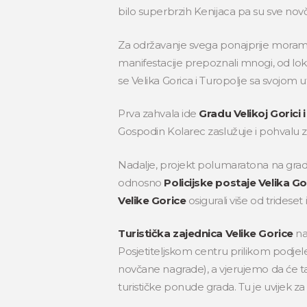
bilo superbrzih Kenijaca pa su sve novč
Za održavanje svega ponajprije moramo 
manifestacije prepoznali mnogi, od lokal
se Velika Gorica i Turopolje sa svojom 
Prva zahvala ide
Gradu Velikoj Gorici 
Gospodin Kolarec zaslužuje i pohvalu za
Nadalje, projekt polumaratona na grad
odnosno
Policijske postaje Velika Go
Velike Gorice
osigurali više od trideset
Turistička zajednica Velike Gorice
na
Posjetiteljskom centru prilikom podjel
novčane nagrade), a vjerujemo da će ta s
turističke ponude grada. Tu je uvijek za