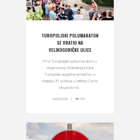
TUROPOLJSKI POLUMARATON
SE VRATIO NA
VELIKOGORIČKE ULICE
Prvi Turopoljski polumaraton u
organizaciji Atletskog kluba
Turopolje uspješno je održan u
nedjelju 31. svibnja u Velikoj Gorici,
okupivši na...
04/06/2026
347