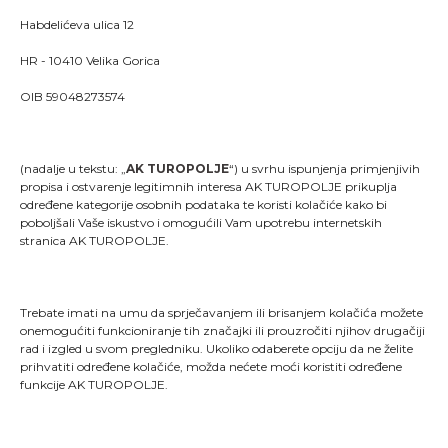
Habdelićeva ulica 12
HR - 10410 Velika Gorica
OIB 59048273574
(nadalje u tekstu: „
AK TUROPOLJE
“) u svrhu ispunjenja primjenjivih
propisa i ostvarenje legitimnih interesa AK TUROPOLJE prikuplja
određene kategorije osobnih podataka te koristi kolačiće kako bi
poboljšali Vaše iskustvo i omogućili Vam upotrebu internetskih
stranica AK TUROPOLJE.
Trebate imati na umu da sprječavanjem ili brisanjem kolačića možete
onemogućiti funkcioniranje tih značajki ili prouzročiti njihov drugačiji
rad i izgled u svom pregledniku. Ukoliko odaberete opciju da ne želite
"Kao što svaki trkač zna, trčanje je više od pukog
prihvatiti određene kolačiće, možda nećete moći koristiti određene
stavljanja jedne noge ispred druge; ono je način života
funkcije AK TUROPOLJE.
i dio onoga što jesmo."