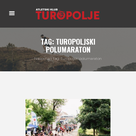
TAG: TUROPOLJSKI
POLUMARATON
Naslovna
Tag: Turopoljski polumaraton