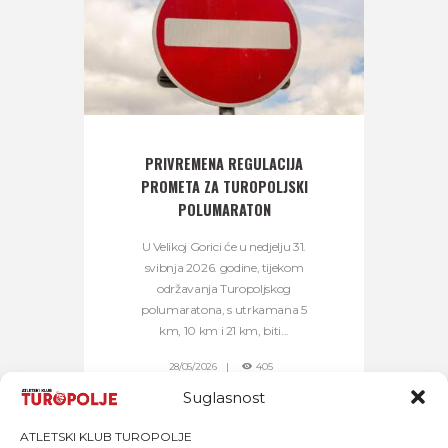
PRIVREMENA REGULACIJA
PROMETA ZA TUROPOLJSKI
POLUMARATON
U Velikoj Gorici će u nedjelju 31.
svibnja 2026. godine, tijekom
održavanja Turopoljskog
polumaratona, s utrkamana 5
km, 10 km i 21 km, biti...
28/05/2026
405
Suglasnost
ATLETSKI KLUB TUROPOLJE