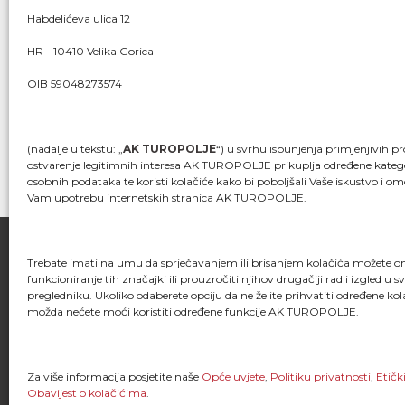
Habdelićeva ulica 12
23/03/2025
436
HR - 10410 Velika Gorica
OIB 59048273574
(nadalje u tekstu: „
AK TUROPOLJE
“) u svrhu ispunjenja primjenjivih pr
ostvarenje legitimnih interesa AK TUROPOLJE prikuplja određene katego
osobnih podataka te koristi kolačiće kako bi poboljšali Vaše iskustvo i om
Vam upotrebu internetskih stranica AK TUROPOLJE.
Trebate imati na umu da sprječavanjem ili brisanjem kolačića možete 
funkcioniranje tih značajki ili prouzročiti njihov drugačiji rad i izgled u 
FACEBOOK
pregledniku. Ukoliko odaberete opciju da ne želite prihvatiti određene kol
možda nećete moći koristiti određene funkcije AK TUROPOLJE.
Za više informacija posjetite naše
Opće uvjete
,
Politiku privatnosti
,
Etičk
Obavijest o kolačićima
.