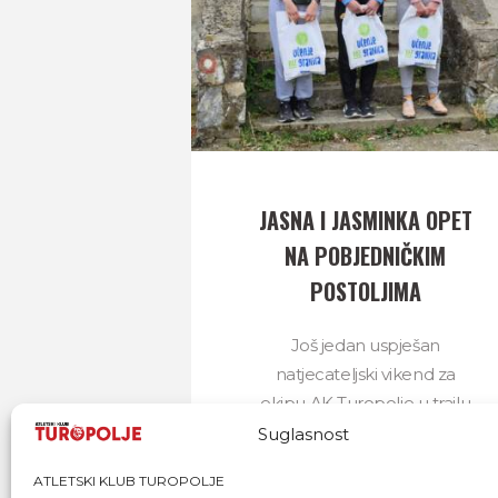
JASNA I JASMINKA OPET
NA POBJEDNIČKIM
POSTOLJIMA
Još jedan uspješan
natjecateljski vikend za
ekipu AK Turopolje u trailu
i cestovnim utrkama, na
Suglasnost
dužinama od 5 km do čak
ATLETSKI KLUB TUROPOLJE
61 km!Vikend su obilježile...