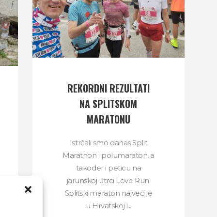
REKORDNI REZULTATI
NA SPLITSKOM
MARATONU
Istrčali smo danas Split
Marathon i polumaraton, a
takoder i peticu na
jarunskoj utrci Love Run.
Splitski maraton najveći je
u Hrvatskoj i...