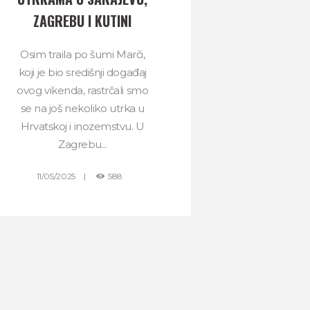
ZAGREBU I KUTINI
Osim traila po šumi Marči,
koji je bio središnji događaj
ovog vikenda, rastrčali smo
se na još nekoliko utrka u
Hrvatskoj i inozemstvu. U
Zagrebu...
11/05/2025
588