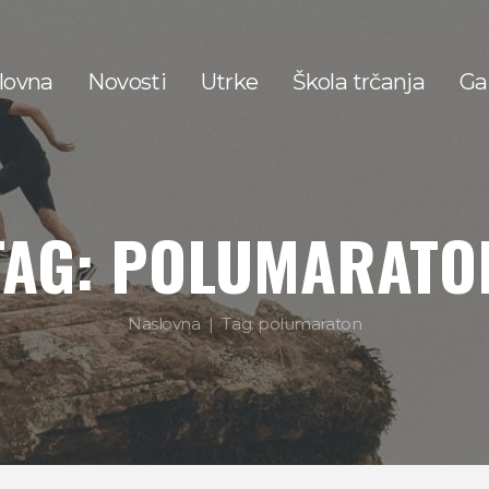
lovna
Novosti
Utrke
Škola trčanja
Gal
TAG: POLUMARATO
Naslovna
Tag: polumaraton