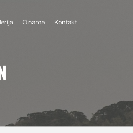
erija
O nama
Kontakt
N