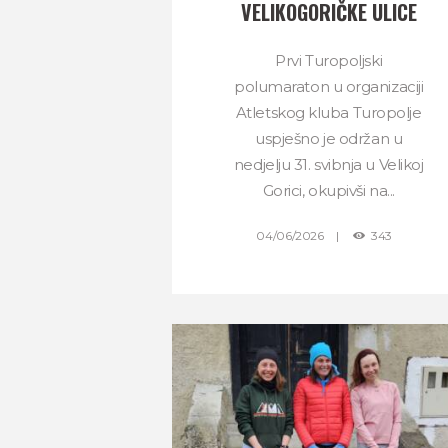
VELIKOGORIČKE ULICE
Prvi Turopoljski
polumaraton u organizaciji
Atletskog kluba Turopolje
uspješno je održan u
nedjelju 31. svibnja u Velikoj
Gorici, okupivši na...
04/06/2026
343