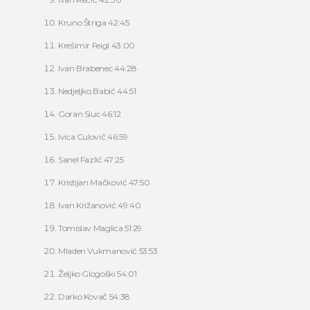
Kruno Štriga 42:45
Krešimir Feigl 43:00
Ivan Brabenec 44:28
Nedjeljko Babić 44:51
Goran Siuc 46:12
Ivica Culović 46:59
Sanel Fazlić 47:25
Kristijan Mačković 47:50
Ivan Križanović 49:40
Tomislav Maglica 51:29
Mladen Vukmanović 53:53
Željko Glogoški 54:01
Darko Kovač 54:38