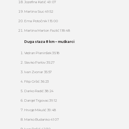
Jozefina Katić 49:07
Martina Siuc 49:52
Ema Potočnik 1:15:00
Martina Marton Fazlić 1:18:48
Duga staza 8 km – muškarci
:
Vedran Planinšek 35:18
Slavko Parlov 35:27
Ivan Zvonar 35:57
Filip Gršić 36:23
Darko Radić 38:24
Danijel Trgovac 39:12
Hrvoje Mikulić 39:48
Marko Budanko 41:07
Ivan Rečić 42:30