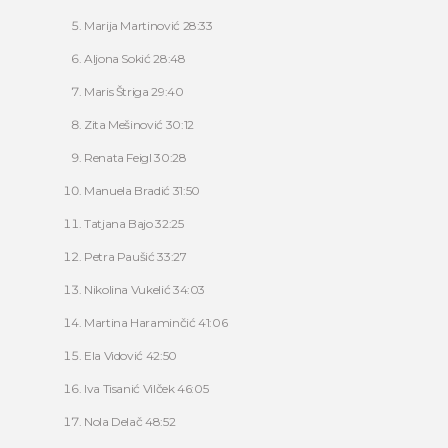
Marija Martinović 28:33
Aljona Sokić 28:48
Maris Štriga 29:40
Zita Mešinović 30:12
Renata Feigl 30:28
Manuela Bradić 31:50
Tatjana Bajo 32:25
Petra Paušić 33:27
Nikolina Vukelić 34:03
Martina Haraminčić 41:06
Ela Vidović 42:50
Iva Tisanić Vilček 46:05
Nola Delač 48:52