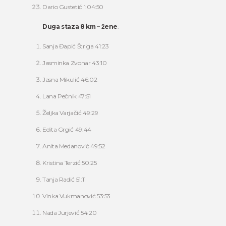
Dario Gustetić 1:04:50
Duga staza 8 km – žene
:
Sanja Đapić Štriga 41:23
Jasminka Zvonar 43:10
Jasna Mikulić 46:02
Lana Pečnik 47:51
Željka Varjačić 49:29
Edita Grgić 49:44
Anita Medanović 49:52
Kristina Terzić 50:25
Tanja Radić 51:11
Vinka Vukmanović 53:53
Nada Jurjević 54:20