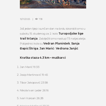
15/11/2025
738
Još jedan lijep i sunčan dan na brdu iskoristili smo u
subotu 15. studenog za 2. kolo
Turopoljske lige
trail trčanja
. Zabilježili smo nastup 73 natjecatelja.
Pobjednici kola su
Vedran Planinšek
,
Sanja
Đapić Štriga
,
Jan Marić
i
Vedrana Janjić
.
Kratka staza 4.3 km – muškarci
:
Jan Marić 19:33
Josip Martinović 19:45
Tibor Jakopović 23:58
Nikola Ivan Leder 26:16
Ivan Vuksan 26:28
Marijan Malčević 27:22