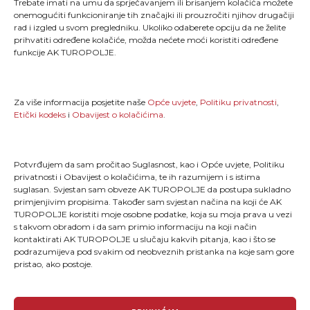
Trebate imati na umu da sprječavanjem ili brisanjem kolačića možete
onemogućiti funkcioniranje tih značajki ili prouzročiti njihov drugačiji
rad i izgled u svom pregledniku. Ukoliko odaberete opciju da ne želite
"Kao što svaki trkač zna, trčanje je više od pukog
prihvatiti određene kolačiće, možda nećete moći koristiti određene
stavljanja jedne noge ispred druge; ono je način života
funkcije AK TUROPOLJE.
i dio onoga što jesmo."
MENU
Za više informacija posjetite naše
Opće uvjete
,
Politiku privatnosti
,
Etički kodeks
i
Obavijest o kolačićima
.
Naslovna
Novosti
TLCT
Galerija
Potvrđujem da sam pročitao Suglasnost, kao i Opće uvjete, Politiku
TLTT
O nama
Turopoljski trail
Kontakt
privatnosti i Obavijest o kolačićima, te ih razumijem i s istima
suglasan. Svjestan sam obveze AK TUROPOLJE da postupa sukladno
primjenjivim propisima. Također sam svjestan načina na koji će AK
TUROPOLJE koristiti moje osobne podatke, koja su moja prava u vezi
OPĆI UVJETI
s takvom obradom i da sam primio informaciju na koji način
kontaktirati AK TUROPOLJE u slučaju kakvih pitanja, kao i što se
podrazumijeva pod svakim od neobveznih pristanka na koje sam gore
pristao, ako postoje.
Etički kodeks
Opći uvjeti
Pravilnik o privatnosti