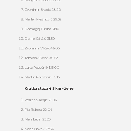
Zvonimir Bradić 28:20
Marlen Mešinović 29:52
Domagoj Turina 31:10
Danijel Dikšić 31:50
Zvonimir Vilček 46:05
Tomislav Delač 49:52
Luka Potočnik 1:15:00
Martin Potočnik 1:15:15
Kratka staza 4.3 km – žene
:
Vedrana Janjić 21:06
Pia Teskera 22:04
Maja Leder 25:23
Ivana Novak 27:36