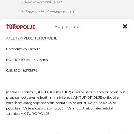
Ivanka Potočnik 59:02
Željka Mačak Šafranko 1:02:01
Nela Šafranko 1:02:30
Suglasnost
Stanka Svetličić 1:04:50
ATLETSKI KLUB TUROPOLJE
Habdelićeva ulica 12
HR - 10410 Velika Gorica
OIB 59048273574
(nadalje u tekstu: „
AK TUROPOLJE
“) u svrhu ispunjenja primjenjivih
propisa i ostvarenje legitimnih interesa AK TUROPOLJE prikuplja
određene kategorije osobnih podataka te koristi kolačiće kako bi
poboljšali Vaše iskustvo i omogućili Vam upotrebu internetskih
stranica AK TUROPOLJE.