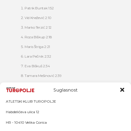
Patrik Buntak 1:52
Vid Knežević 2:10
Marko Terzić 2:12
Roza Biškup 2:18
Maris Štriga 2:21
Lara Pečnik 2:32
Eva Biškuš 2:34
Tamara Mešinović 2:39
Lota Pečnik 2:42
Suglasnost
Ema Jerleković 2:45
ATLETSKI KLUB TUROPOLJE
Habdelićeva ulica 12
HR - 10410 Velika Gorica