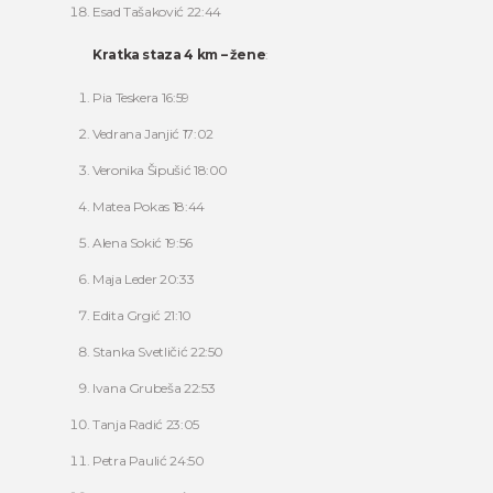
Esad Tašaković 22:44
Kratka staza 4 km – žene
:
Pia Teskera 16:59
Vedrana Janjić 17:02
Veronika Šipušić 18:00
Matea Pokas 18:44
Alena Sokić 19:56
Maja Leder 20:33
Edita Grgić 21:10
Stanka Svetličić 22:50
Ivana Grubeša 22:53
Tanja Radić 23:05
Petra Paulić 24:50