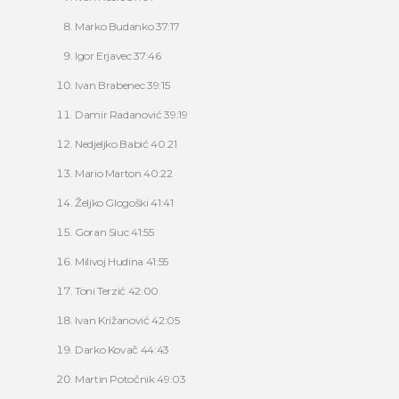
Marko Budanko 37:17
Igor Erjavec 37:46
Ivan Brabenec 39:15
Damir Radanović 39:19
Nedjeljko Babić 40.21
Mario Marton 40:22
Željko Glogoški 41:41
Goran Siuc 41:55
Milivoj Hudina 41:55
Toni Terzić 42:00
Ivan Križanović 42:05
Darko Kovač 44:43
Martin Potočnik 49:03