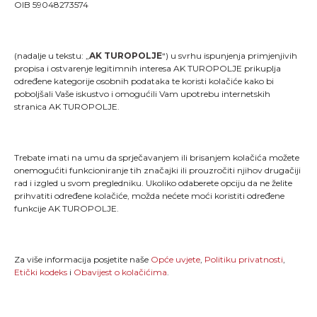
OIB 59048273574
(nadalje u tekstu: „
AK TUROPOLJE
“) u svrhu ispunjenja primjenjivih
propisa i ostvarenje legitimnih interesa AK TUROPOLJE prikuplja
određene kategorije osobnih podataka te koristi kolačiće kako bi
poboljšali Vaše iskustvo i omogućili Vam upotrebu internetskih
stranica AK TUROPOLJE.
Trebate imati na umu da sprječavanjem ili brisanjem kolačića možete
onemogućiti funkcioniranje tih značajki ili prouzročiti njihov drugačiji
rad i izgled u svom pregledniku. Ukoliko odaberete opciju da ne želite
"Kao što svaki trkač zna, trčanje je više od pukog
prihvatiti određene kolačiće, možda nećete moći koristiti određene
stavljanja jedne noge ispred druge; ono je način života
funkcije AK TUROPOLJE.
i dio onoga što jesmo."
MENU
Za više informacija posjetite naše
Opće uvjete
,
Politiku privatnosti
,
Etički kodeks
i
Obavijest o kolačićima
.
Naslovna
Novosti
TLCT
Galerija