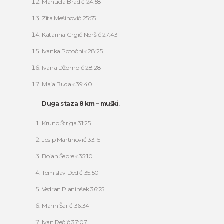
Manuela Bradić 24:58
Zita Mešinović 25:55
Katarina Grgić Noršić 27:43
Ivanka Potočnik 28:25
Ivana Džombić 28:28
Maja Budak 39:40
Duga staza 8 km – muški
:
Kruno Štriga 31:25
Josip Martinović 33:15
Bojan Šebrek 35:10
Tomislav Dedić 35:50
Vedran Planinšek 36:25
Marin Šarić 36:34
Ivan Rečić 37:07