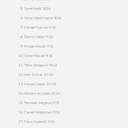
Sanel Fazlić 16:34
Sanjin Weichnacht 16:56
Danijel Trgovac 17:13
Želimir Delač 17:32
Hrvoje Mikulić 17:51
Goran Novak 19:15
Tibor Jakopović 19:22
Ivan Zvonar 20:04
Marijan Japec 20:06
Nikola Ivan Leder 20:34
Tomislav Maglica 21:05
Daniel Wolgemut 21:35
Dario Gustetić 21:53