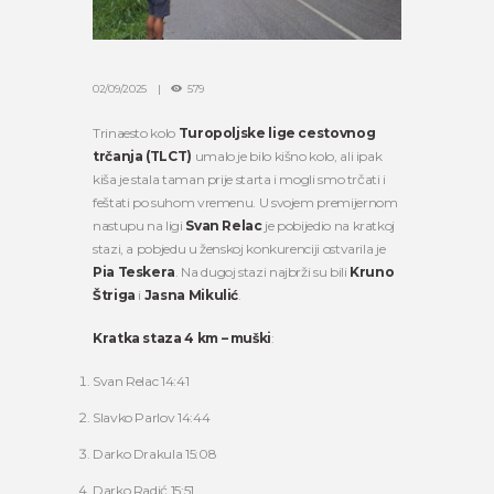
02/09/2025
579
Trinaesto kolo
Turopoljske lige cestovnog
trčanja (TLCT)
umalo je bilo kišno kolo, ali ipak
kiša je stala taman prije starta i mogli smo trčati i
feštati po suhom vremenu. U svojem premijernom
nastupu na ligi
Svan Relac
je pobijedio na kratkoj
stazi, a pobjedu u ženskoj konkurenciji ostvarila je
Pia Teskera
. Na dugoj stazi najbrži su bili
Kruno
Štriga
i
Jasna Mikulić
.
Kratka staza 4 km – muški
:
Svan Relac 14:41
Slavko Parlov 14:44
Darko Drakula 15:08
Darko Radić 15:51