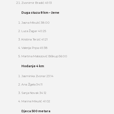
Zvonimir Bradić 49:13
Duga staza 8 km – žene
:
Jasna Mikulić 38:00
Luca Žagar 40:25
Kristina Terzić 41:21
Valerija Prpa 49:38
Martina Matezović Biškup 56:00
Hodanje 4 km
:
Jasminka Zvonar 23:14
Ana Žgela 34:11
Sanja Novak 34:12
Marina Mikulić 41:02
Djeca 500 metara
: