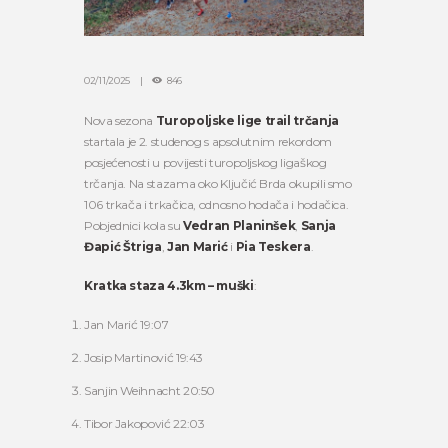
02/11/2025
846
Nova sezona
Turopoljske lige trail trčanja
startala je 2. studenog s apsolutnim rekordom
posjećenosti u povijesti turopoljskog ligaškog
trčanja. Na stazama oko Ključić Brda okupili smo
106 trkača i trkačica, odnosno hodača i hodačica.
Pobjednici kola su
Vedran Planinšek
,
Sanja
Đapić Štriga
,
Jan Marić
i
Pia Teskera
.
Kratka staza 4.3km – muški
:
Jan Marić 19:07
Josip Martinović 19:43
Sanjin Weihnacht 20:50
Tibor Jakopović 22:03