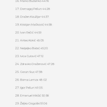
Marko Budanko 44:16
Domagoj Pešun 44:28
Dražen Kaužljar 44:37
Kristijan Mačković 44:58
Ivan Rečić 44:59
Anteo Kokić 45:05
Nedjeljko Babić 45:20
Ivica Culović 47:12
Zdravko Draženović 47:28
Goran Siuc 47:38
Borna Lamza 48:02
Igor Pešun 49:05
Emanuel Mikšić 50:58
Željko Glogoški 51:06