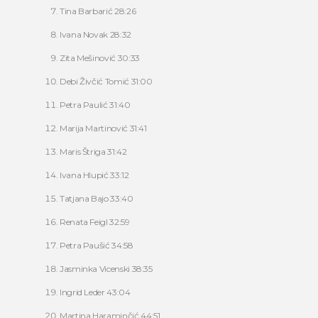
Tina Barbarić 28:26
Ivana Novak 28:32
Zita Mešinović 30:33
Debi Živčić Tomić 31:00
Petra Paulić 31:40
Marija Martinović 31:41
Maris Štriga 31:42
Ivana Hlupić 33:12
Tatjana Bajo 33:40
Renata Feigl 32:59
Petra Paušić 34:58
Jasminka Vicenski 38:35
Ingrid Leder 43:04
Martina Haraminčić 44:51