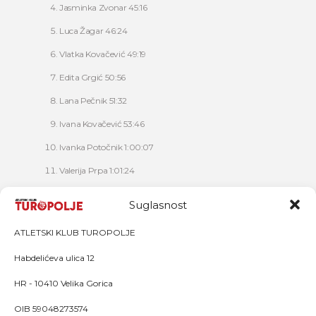
Jasminka Zvonar 45:16
Luca Žagar 46:24
Vlatka Kovačević 49:19
Edita Grgić 50:56
Lana Pečnik 51:32
Ivana Kovačević 53:46
Ivanka Potočnik 1:00:07
Valerija Prpa 1:01:24
Željka Mačak Šafranko 1:03:10
Suglasnost
Vanja Vlašić/Nela Šafranko 1:18:33
ATLETSKI KLUB TUROPOLJE
Habdelićeva ulica 12
HR - 10410 Velika Gorica
OIB 59048273574