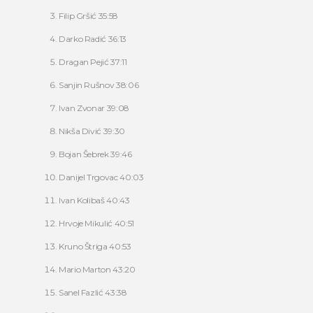
Filip Gršić 35:58
Darko Radić 36:13
Dragan Pejić 37:11
Sanjin Rušnov 38:06
Ivan Zvonar 39:08
Nikša Divić 39:30
Bojan Šebrek 39:46
Danijel Trgovac 40:03
Ivan Kolibaš 40:43
Hrvoje Mikulić 40:51
Kruno Štriga 40:53
Mario Marton 43:20
Sanel Fazlić 43:38