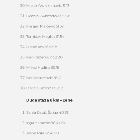
Mladen Vukmanović 51:13
Dominik Ahmetović 51:38
Marijan Malčević 51:39
Tomislav Maglica 51:54
Darko Kovač 52:18
Ivan Križanović 52:20
Milivoj Hudina 53:18
Ivor Ahmetović 55:41
Dario Gustetić 1:02:52
Duga staza 8 km – žene
:
Sanja Đapić Štriga 40:53
Inga Haraminčić 44:54
Jasna Mikulić 45:10