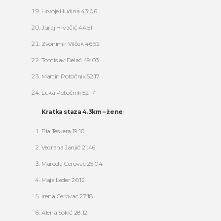
Hrvoje Hudina 43:06
Juraj Hrvačić 44:51
Zvonimir Vilček 46:52
Tomislav Delač 49:03
Martin Potočnik 52:17
Luka Potočnik 52:17
Kratka staza 4.3km – žene
:
Pia Teskera 19:10
Vedrana Janjić 21:46
Marcela Cerovac 25:04
Maja Leder 26:12
Irena Cerovac 27:18
Alena Sokić 28:12