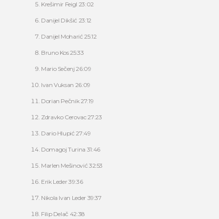
Krešimir Feigl 23:02
Danijel Dikšić 23:12
Danijel Moharić 25:12
Bruno Kos 25:33
Mario Sečenj 26:09
Ivan Vuksan 26:09
Dorian Pečnik 27:19
Zdravko Cerovac 27:23
Dario Hlupić 27:49
Domagoj Turina 31:46
Marlen Mešinović 32:53
Erik Leder 39:36
Nikola Ivan Leder 39:37
Filip Delač 42:38