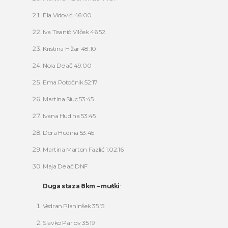
Ela Vidović 46:00
Iva Tisanić Vilček 46:52
Kristina Hižar 48:10
Nola Delač 49:00
Ema Potočnik 52:17
Martina Siuc 53:45
Ivana Hudina 53:45
Dora Hudina 53:45
Martina Marton Fazlić 1:02:16
Maja Delač DNF
Duga staza 8km – muški
:
Vedran Planinšek 35:15
Slavko Parlov 35:19