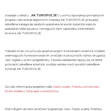
(nadalje u tekstu: „
AK TUROPOLJE
“) u svrhu ispunjenja primjenjivih
propisa i ostvarenje legitimnih interesa AK TUROPOLJE prikuplja
određene kategorije osobnih podataka te koristi kolačiće kako bi
poboljšali Vaše iskustvo i omogućili Vam upotrebu internetskih
stranica AK TUROPOLJE.
Trebate imati na umu da sprječavanjem ili brisanjem kolačića možete
onemogućiti funkcioniranje tih značajki ili prouzročiti njihov drugačiji
rad i izgled u svom pregledniku. Ukoliko odaberete opciju da ne želite
"Kao što svaki trkač zna, trčanje je više od pukog
prihvatiti određene kolačiće, možda nećete moći koristiti određene
stavljanja jedne noge ispred druge; ono je način života
funkcije AK TUROPOLJE.
i dio onoga što jesmo."
MENU
Za više informacija posjetite naše
Opće uvjete
,
Politiku privatnosti
,
Etički kodeks
i
Obavijest o kolačićima
.
Naslovna
Novosti
TLCT
Galerija
Potvrđujem da sam pročitao Suglasnost, kao i Opće uvjete, Politiku
TLTT
O nama