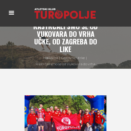
RASTRČALI SMO SE OD
VUKOVARA DO VRHA
UČKE, OD ZAGREBA DO
LIKE
Naslovna
Cestovne utrke
Rastrčali smo se od Vukovara do vrha
Učke, od...