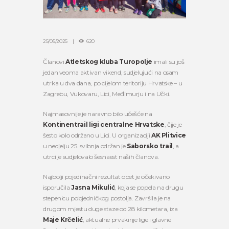
25/05/2025
620
Članovi
Atletskog kluba Turopolje
imali su još
jedan veoma aktivan vikend, sudjelujući na osam
utrka u dva dana, po cijelom teritoriju Hrvatske – u
Zagrebu, Vukovaru, Lici, Međimurju i na Učki.
Najmasovnije je naravno bilo učešće na
Kontinentrail ligi centralne Hrvatske
, čije je
šesto kolo održano u Lici. U organizaciji
AK Plitvice
u nedjelju 25. svibnja održan je
Saborsko trail
, a
utrci je sudjelovalo šesnaest naših članova.
Najbolji pojedinačni rezultat opet je očekivano
isporučila
Jasna Mikulić
, koja se popela na drugu
stepenicu pobjedničkog postolja. Završila je na
drugom mjestu duge staze od 28 kilometara, iza
Maje Krčelić
, aktualne prvakinje lige i glavne