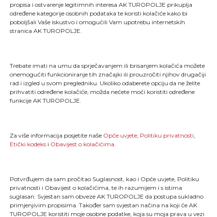
propisa i ostvarenje legitimnih interesa AK TUROPOLJE prikuplja
određene kategorije osobnih podataka te koristi kolačiće kako bi
poboljšali Vaše iskustvo i omogućili Vam upotrebu internetskih
stranica AK TUROPOLJE.
Trebate imati na umu da sprječavanjem ili brisanjem kolačića možete
onemogućiti funkcioniranje tih značajki ili prouzročiti njihov drugačiji
rad i izgled u svom pregledniku. Ukoliko odaberete opciju da ne želite
"Kao što svaki trkač zna, trčanje je više od pukog
prihvatiti određene kolačiće, možda nećete moći koristiti određene
stavljanja jedne noge ispred druge; ono je način života
funkcije AK TUROPOLJE.
i dio onoga što jesmo."
MENU
Za više informacija posjetite naše
Opće uvjete
,
Politiku privatnosti
,
Etički kodeks
i
Obavijest o kolačićima
.
Naslovna
Novosti
TLCT
Galerija
Potvrđujem da sam pročitao Suglasnost, kao i Opće uvjete, Politiku
TLTT
O nama
privatnosti i Obavijest o kolačićima, te ih razumijem i s istima
Turopoljski trail
Kontakt
suglasan. Svjestan sam obveze AK TUROPOLJE da postupa sukladno
primjenjivim propisima. Također sam svjestan načina na koji će AK
TUROPOLJE koristiti moje osobne podatke, koja su moja prava u vezi