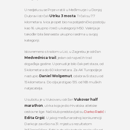
U nedjelu su se Prpe vratili u Međimurje i u Donjoj
Dubravi istrčali
Utrku 3 mosta
. Trčali su 7.7
kilometara. Ivica je opet bio na pobjedničko postolju
kao 16. ukupno i treći u kategoriji M50. Valerija je
također bila šesnaesta ukupno i sedma u svojoj
kategoriji.
Istovremeno s trailom u Lici, u Zagrebu je održan
Medvednica trail
, jedan od najvećih trail
događaja godine. U ponudi je bilo čak pet staza, od
5 kilometara do 60 kilometara. Za AK Turopolje je
nastupio
Daniel Wolgemut
, odabravši stazu od
15 kilometara. Do cilja je stigao 135. od 168 muških
natjecatelja.
U subotu je u Vukovaru održan
Vukovar half
marathon
, utrka koja je dio Hrvatska atletske
cestovne lige. Naš klub predstavljali su
Darko Radić
i
Edita Grgić
. U jakoj međunarodnoj konkurenciji
Darko je završio na 31. mjestu s rezultatom
1h32min06sec. Editi je do cilja trebalo malo više od