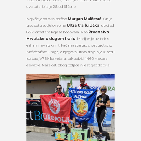
dva sata, bila je 26. od 61 žene.
Najviše je od svih istrčao
Marijan Malčević
. On je
u subotu sudjelovao na
Ultra trailu Učka
, utrci od
85 kilometara koja se bodovala i kao
Prvenstvo
Hrvatske u dugom trailu
. Marijan je uz bok s
elitnim hrvatskim trkačima startao u pet ujutro iz
Mošćeničke Drage, a njegova utrka trajala je 16 sati i
istrčao je 76 kilometara, sakupivši 4460 metara
elevacije. Nažalost, zbog ozljede nije stigao do cilja.