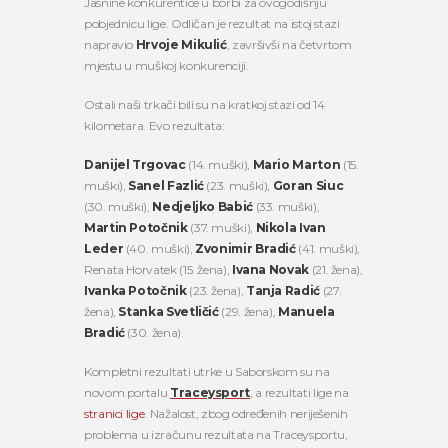
Jasnine konkurentice u borbi za ovogodišnju
pobjednicu lige. Odličan je rezultat na istoj stazi
napravio
Hrvoje Mikulić
, završivši na četvrtom
mjestu u muškoj konkurenciji.
Ostali naši trkači bili su na kratkoj stazi od 14
kilometara. Evo rezultata:
Danijel Trgovac
(14. muški),
Mario Marton
(15.
muški),
Sanel Fazlić
(23. muški),
Goran Siuc
(30. muški),
Nedjeljko Babić
(33. muški),
Martin Potočnik
(37. muški),
Nikola Ivan
Leder
(40. muški),
Zvonimir Bradić
(41. muški),
Renata Horvatek (15. žena),
Ivana Novak
(21. žena),
Ivanka Potočnik
(23. žena),
Tanja Radić
(27.
žena),
Stanka Svetličić
(29. žena),
Manuela
Bradić
(30. žena).
Kompletni rezultati utrke u Saborskom su na
novom portalu
Traceysport
, a rezultati lige na
stranici lige
. Nažalost, zbog određenih neriješenih
problema u izračunu rezultata na Traceysportu,