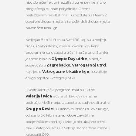
nisu obrađeni ekipni rezultati utrke pa nije ni bilo
proglašenja ekipnih pobjednika. Prema
neslužbenim rezultatima, Turopoljski trail team 2
osvojio je drugo mjesto, a također drži drugo mjesto
nakon šest kola lige.
Nedjeljko Babić i Stanka Svetličić, koji su u nedjelju
trčali u Saborskom, imali su dvostruki vikend
program jer su u subotu trčali i na Jarunu. Stanka
je tamo bila dio
Olympic Day utrke
, a Ned je
sudjelovao u
Zagrebačkoj vatrogasnoj utrci
,
koja je dio
Vatrogasne trkačke lige
, i osvojio je
drugo mjesto u kategoriji M50.
Dvostruki trkački program imali su i Prpe –
Valerija i Ivica
, s dvije utrke u dva dana na
području Međimurja. U subotu su sudjelovali u utrci
Krug po Revici
u Orehovici. Istrčali su dva kruga,
odnosno 6.6 kilometara, i oboje završili na
pobjedničkom postolju. Ivica je bio ukupno osmi i
prvi u kategoriji M50, a Valerija sedma žena i treća u
kategoriji Ž40.