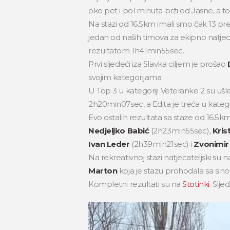
oko pet i pol minuta brži od Jasne, a to
Na stazi od 16.5km imali smo čak 13 pre
jedan od naših timova za ekipno natjeca
rezultatom 1h41min55sec.
Prvi sljedeći iza Slavka ciljem je prošao
svojim kategorijama.
U Top 3 u kategoriji Veteranke 2 su ušl
2h20min07sec, a Edita je treća u kate
Evo ostalih rezultata sa staze od 16.5k
Nedjeljko Babić
(2h23min55sec),
Kris
Ivan Leder
(2h39min21sec) i
Zvonimir
Na rekreativnoj stazi natjecateljski su n
Marton
koja je stazu prohodala sa sin
Kompletni rezultati su na
Stotinki
. Slje