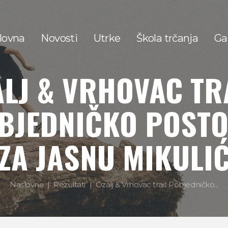
lovna
Novosti
Utrke
Škola trčanja
Gal
LJ & VRHOVAC TR
BJEDNIČKO POSTO
ZA JASNU MIKULI
Naslovna
Rezultati
Ozalj & Vrhovac trail: Pobjedničko...