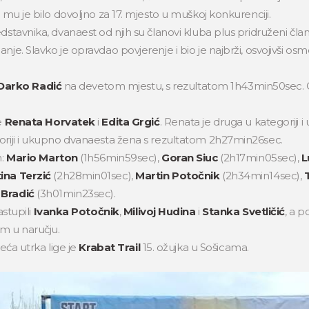
 mu je bilo dovoljno za 17. mjesto u muškoj konkurenciji.
dstavnika, dvanaest od njih su članovi kluba plus pridruženi čla
nje. Slavko je opravdao povjerenje i bio je najbrži, osvojivši os
Darko Radić
na devetom mjestu, s rezultatom 1h43min50sec. Ob
e
Renata Horvatek
i
Edita Grgić
. Renata je druga u kategorij
goriji i ukupno dvanaesta žena s rezultatom 2h27min26sec.
m:
Mario Marton
(1h56min59sec),
Goran Siuc
(2h17min05sec),
L
tina Terzić
(2h28min01sec),
Martin Potočnik
(2h34min14sec),
T
 Bradić
(3h01min23sec).
astupili
Ivanka Potočnik
,
Milivoj Hudina
i
Stanka Svetličić
, a p
om u naručju.
deća utrka lige je
Krabat Trail
15. ožujka u Sošicama.