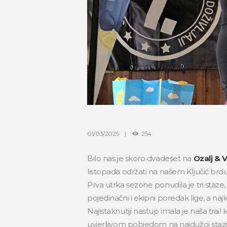
01/03/2025
254
Bilo nas je skoro dvadeset na
Ozalj & V
listopada održati na našem Ključić brdu
Prva utrka sezone ponudila je tri staze
pojedinačni i ekipni poredak lige, a najk
Najistaknutiji nastup imala je naša trail k
uvjerljivom pobjedom na najdužoj staz