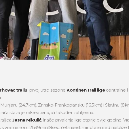
rhovac trailu
, prvoj utrci sezone
KontinenTrail lige
centralne Hr
.
, Munjaru (24.7km), Zrinsko-Frankopansku (16.5km) i Slavinu (8k
raća staza je rekreativna, ali također zahtjevna.
raljica
Jasna Mikulić
, inače prvakinja lige otprije dvije godine. Vr
i, s vremenom 2h39min18sec, četrnaest minuta ispred najbliže