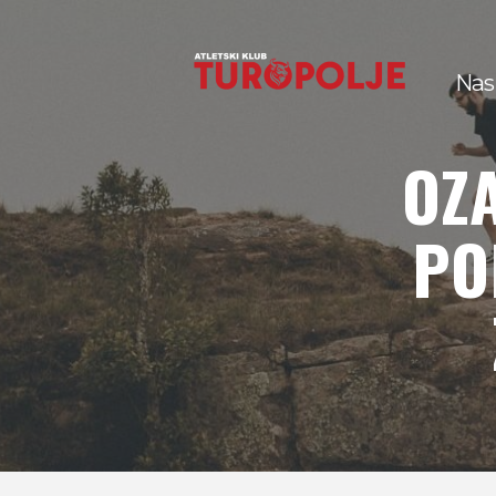
Nas
OZA
PO