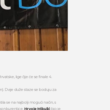
vatske, lige čije će se finale 4.
m). Dvije duže staze se boduju za
atila se na najbolji mogući način, s
 konkurentice.
Hrvoje Mikulić
bio je