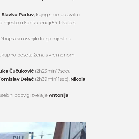
n
Slavko Parlov
, kojeg smo pozvali u
mo mjesto u konkurenciji 54 trkača s
ojica su osvojili druga mjesta u
i i ukupno deseta žena s vremenom
uka Čučuković
(2h23min17sec),
omislav Delač
(2h39min11sec),
Nikola
osebni podvig izvela je
Antonija