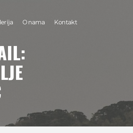
erija
O nama
Kontakt
AIL:
LJE
Ć