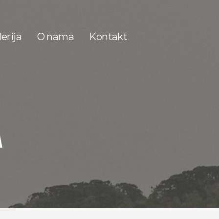
erija
O nama
Kontakt
A