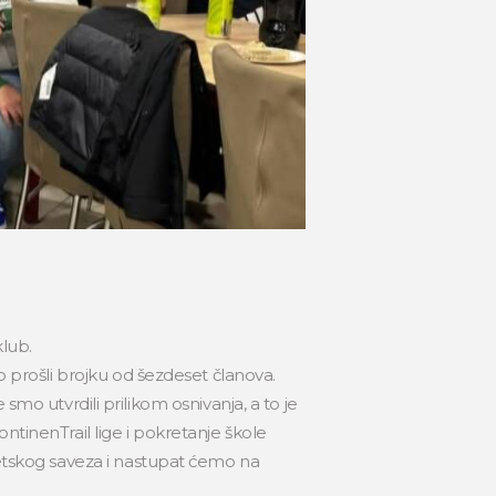
klub.
o prošli brojku od šezdeset članova.
smo utvrdili prilikom osnivanja, a to je
KontinenTrail lige i pokretanje škole
tletskog saveza i nastupat ćemo na