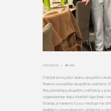
07/03/2025
350
Održali smo jučer radnu skupštinu kluba
Nakon osnivačke skupštine održane 23. s
Na jučerašnjoj skupštini, održanoj u pr
organiziranje dviju trkačkih liga (trail i
trčanja, a naravno tu su i nastupi na 
ligaškim i prvenstvenim utrkama u okril