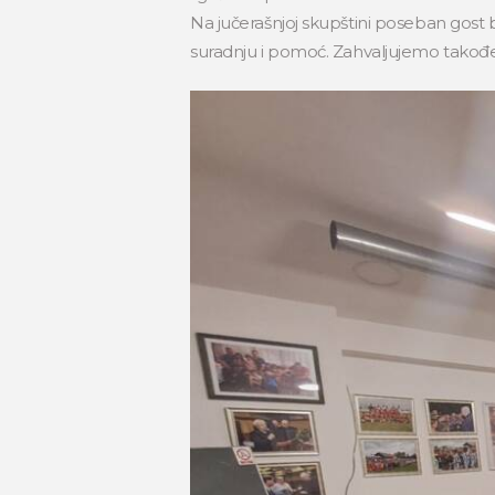
Na jučerašnjoj skupštini poseban gost
suradnju i pomoć. Zahvaljujemo također i