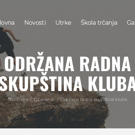
lovna
Novosti
Utrke
Škola trčanja
Gal
ODRŽANA RADNA
SKUPŠTINA KLUB
Naslovna
Obavijesti
Održana radna skupština kluba