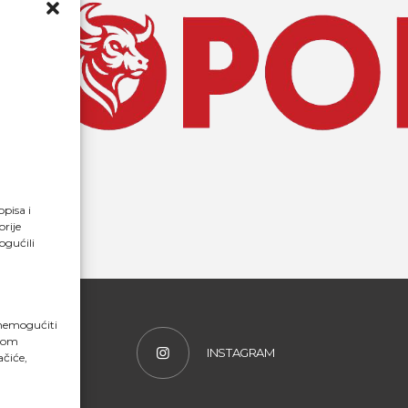
opisa i
rije
ogućili
onemogućiti
svom
INSTAGRAM
ačiće,