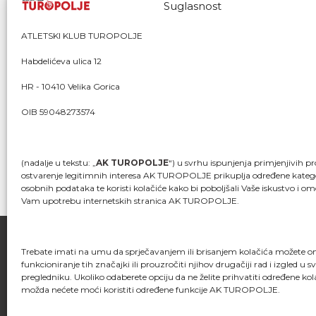
Suglasnost
ATLETSKI KLUB TUROPOLJE
Habdelićeva ulica 12
HR - 10410 Velika Gorica
OIB 59048273574
(nadalje u tekstu: „
AK TUROPOLJE
“) u svrhu ispunjenja primjenjivih pr
ostvarenje legitimnih interesa AK TUROPOLJE prikuplja određene katego
osobnih podataka te koristi kolačiće kako bi poboljšali Vaše iskustvo i om
Vam upotrebu internetskih stranica AK TUROPOLJE.
Trebate imati na umu da sprječavanjem ili brisanjem kolačića možete 
funkcioniranje tih značajki ili prouzročiti njihov drugačiji rad i izgled u 
FACEBOOK
pregledniku. Ukoliko odaberete opciju da ne želite prihvatiti određene kol
možda nećete moći koristiti određene funkcije AK TUROPOLJE.