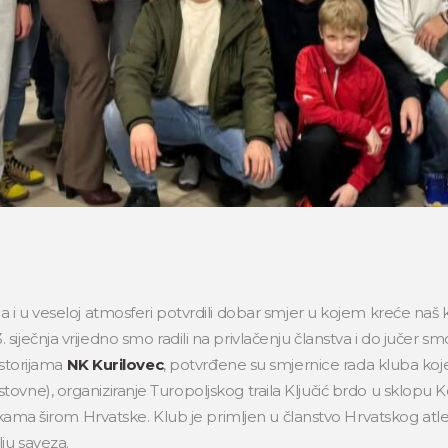
 i u veseloj atmosferi potvrdili dobar smjer u kojem kreće naš 
iječnja vrijedno smo radili na privlačenju članstva i do jučer sm
ostorijama
NK Kurilovec
, potvrđene su smjernice rada kluba koje 
 cestovne), organiziranje Turopoljskog traila Ključić brdo u sklopu 
utrkama širom Hrvatske. Klub je primljen u članstvo Hrvatskog a
ju saveza.