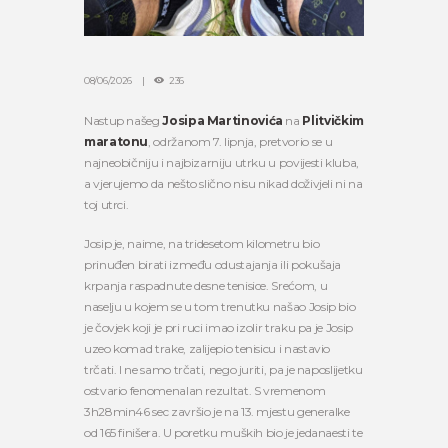
08/06/2026
236
Nastup našeg
Josipa Martinovića
na
Plitvičkim
maratonu
, održanom 7. lipnja, pretvorio se u
najneobičniju i najbizarniju utrku u povijesti kluba,
a vjerujemo da nešto slično nisu nikad doživjeli ni na
toj utrci.
Josip je, naime, na tridesetom kilometru bio
prinuđen birati između odustajanja ili pokušaja
krpanja raspadnute desne tenisice. Srećom, u
naselju u kojem se u tom trenutku našao Josip bio
je čovjek koji je pri ruci imao izolir traku pa je Josip
uzeo komad trake, zalijepio tenisicu i nastavio
trčati. I ne samo trčati, nego juriti, pa je naposlijetku
ostvario fenomenalan rezultat. S vremenom
3h28min46 sec završio je na 13. mjestu generalke
od 165 finišera. U poretku muških bio je jedanaesti te