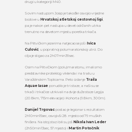
drugi u kategoriji M40.
S ovim nastupom Josip je također osvojio vrijedne
bodove u
Hrvatskoj atletskoj cestovnoj ligi
,
pa je nakon pet nastupa u devet održanih utrka
trenutno na devetom mjestu poretka trkača.
Na Plitvičkim jezerima natjecao se još i
Ivica
Culović
, u popratnoj polumaratonskoj utrci. Do
cilja je stigao za 2h07min39sec.
Osim na Plitvičkom (polu)maratonu, imali smo
predstavnike proteklog viklenda i na trailu u
Varaždinskim Toplicama. Peto izdanje
Traila
Aquae Iasae
ponudilo je tri staze, a naši su se
trkači i trkačice utrkivali na dvije duže staze Legija
(20.8km, 715m elevacije) i Kohorta (9.8km, 300m).
Danijel Trgovac
postao je legionar s rezultatom
2h10min15sec, osvojivši 28. mjesto od 79 muških
finišera. Na istoj stazi bili su još
Nikola Ivan Leder
(2h50min13sec, 57.mjesto) i
Martin Potočnik