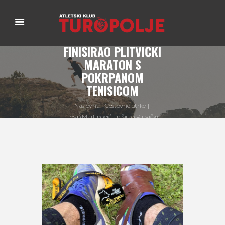
JOSIP MARTINOVIĆ
FINIŠIRAO PLITVIČKI
MARATON S
POKRPANOM
TENISICOM
Naslovna
Cestovne utrke
Josip Martinović finiširao Plitvički
maraton s...