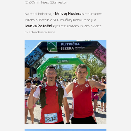
(2h50min14sec, 58.mjesto).
Na stazi Kohorta je
Milivoj Hudina
s rezultatom
1h12min05sec bio 51. u muškoj konkurenciji, a
Ivanka Potočnik
je s rezultatom 1h12min22sec
bila dvadeseta žena.