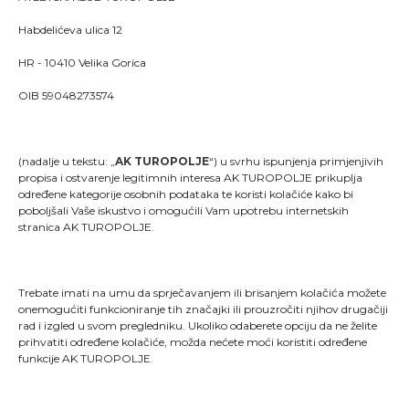
Habdelićeva ulica 12
HR - 10410 Velika Gorica
OIB 59048273574
(nadalje u tekstu: „
AK TUROPOLJE
“) u svrhu ispunjenja primjenjivih
propisa i ostvarenje legitimnih interesa AK TUROPOLJE prikuplja
određene kategorije osobnih podataka te koristi kolačiće kako bi
poboljšali Vaše iskustvo i omogućili Vam upotrebu internetskih
stranica AK TUROPOLJE.
Trebate imati na umu da sprječavanjem ili brisanjem kolačića možete
onemogućiti funkcioniranje tih značajki ili prouzročiti njihov drugačiji
rad i izgled u svom pregledniku. Ukoliko odaberete opciju da ne želite
"Kao što svaki trkač zna, trčanje je više od pukog
prihvatiti određene kolačiće, možda nećete moći koristiti određene
stavljanja jedne noge ispred druge; ono je način života
funkcije AK TUROPOLJE.
i dio onoga što jesmo."