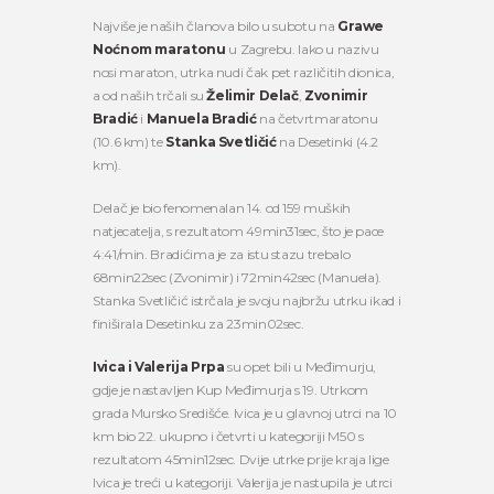
Najviše je naših članova bilo u subotu na
Grawe
Noćnom maratonu
u Zagrebu. Iako u nazivu
nosi maraton, utrka nudi čak pet različitih dionica,
a od naših trčali su
Želimir Delač
,
Zvonimir
Bradić
i
Manuela Bradić
na četvrtmaratonu
(10.6 km) te
Stanka Svetličić
na Desetinki (4.2
km).
Delač je bio fenomenalan 14. od 159 muških
natjecatelja, s rezultatom 49min31sec, što je pace
4:41/min. Bradićima je za istu stazu trebalo
68min22sec (Zvonimir) i 72min42sec (Manuela).
Stanka Svetličić istrčala je svoju najbržu utrku ikad i
finiširala Desetinku za 23min02sec.
Ivica i Valerija Prpa
su opet bili u Međimurju,
gdje je nastavljen Kup Međimurja s 19. Utrkom
grada Mursko Središće. Ivica je u glavnoj utrci na 10
km bio 22. ukupno i četvrti u kategoriji M50 s
rezultatom 45min12sec. Dvije utrke prije kraja lige
Ivica je treći u kategoriji. Valerija je nastupila je utrci