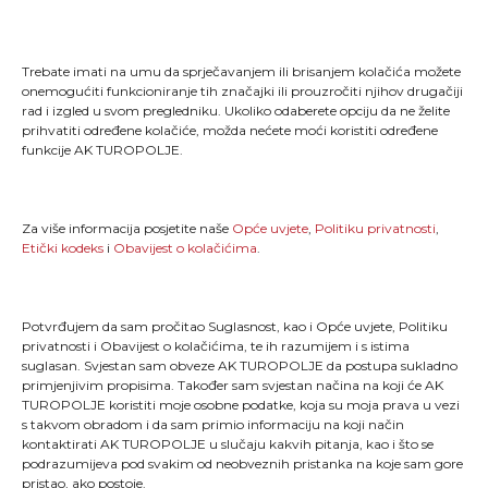
Trebate imati na umu da sprječavanjem ili brisanjem kolačića možete
onemogućiti funkcioniranje tih značajki ili prouzročiti njihov drugačiji
rad i izgled u svom pregledniku. Ukoliko odaberete opciju da ne želite
"Kao što svaki trkač zna, trčanje je više od pukog
prihvatiti određene kolačiće, možda nećete moći koristiti određene
stavljanja jedne noge ispred druge; ono je način života
funkcije AK TUROPOLJE.
i dio onoga što jesmo."
Za više informacija posjetite naše
Opće uvjete
,
Politiku privatnosti
,
MENU
Etički kodeks
i
Obavijest o kolačićima
.
Naslovna
Novosti
TLCT
Galerija
Potvrđujem da sam pročitao Suglasnost, kao i Opće uvjete, Politiku
TLTT
O nama
privatnosti i Obavijest o kolačićima, te ih razumijem i s istima
Turopoljski trail
Kontakt
suglasan. Svjestan sam obveze AK TUROPOLJE da postupa sukladno
primjenjivim propisima. Također sam svjestan načina na koji će AK
TUROPOLJE koristiti moje osobne podatke, koja su moja prava u vezi
OPĆI UVJETI
s takvom obradom i da sam primio informaciju na koji način
kontaktirati AK TUROPOLJE u slučaju kakvih pitanja, kao i što se
podrazumijeva pod svakim od neobveznih pristanka na koje sam gore
pristao, ako postoje.
Etički kodeks