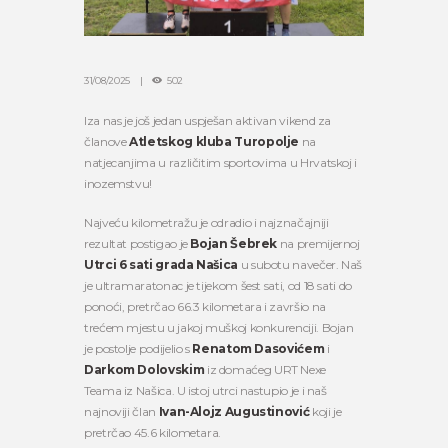
31/08/2025
502
Iza nas je još jedan uspješan aktivan vikend za
članove
Atletskog kluba Turopolje
na
natjecanjima u različitim sportovima u Hrvatskoj i
inozemstvu!
Najveću kilometražu je odradio i najznačajniji
rezultat postigao je
Bojan Šebrek
na premijernoj
Utrci 6 sati grada Našica
u subotu navečer. Naš
je ultramaratonac je tijekom šest sati, od 18 sati do
ponoći, pretrčao 66.3 kilometara i završio na
trećem mjestu u jakoj muškoj konkurenciji. Bojan
je postolje podijelio s
Renatom Dasovićem
i
Darkom Dolovskim
iz domaćeg URT Nexe
Teama iz Našica. U istoj utrci nastupio je i naš
najnoviji član
Ivan-Alojz Augustinović
koji je
pretrčao 45.6 kilometara.