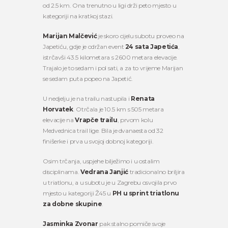
od 2.5 km. Ona trenutno u ligi drži peto mjesto u
kategoriji na kratkoj stazi.
Marijan Malčević
je skoro cijelu subotu proveo na
Japetiću, gdje je održan event
24 sata Japetića
,
istrčavši 43.5 kilometara s 2600 metara elevacije.
Trajalo je to sedam i pol sati, a za to vrijeme Marijan
se sedam puta popeo na Japetić.
U nedjelju je na trailu nastupila i
Renata
Horvatek
. Otrčala je 10.5 km s 505 metara
elevacije na
Vrapče trailu
, prvom kolu
Medvednica trail lige. Bila je dvanaesta od 32
finišerke i prva u svojoj dobnoj kategoriji.
Osim trčanja, uspjehe bilježimo i u ostalim
disciplinama.
Vedrana Janjić
tradicionalno briljira
u triatlonu, a u subotu je u Zagrebu osvojila prvo
mjesto u kategoriji Ž45 u
PH u sprint triatlonu
za dobne skupine
.
Jasminka Zvonar
pak stalno pomiče svoje