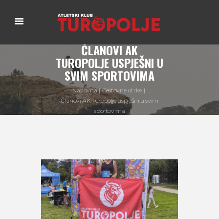
ČLANOVI AK
TUROPOLJE USPJEŠNI U
SVIM SPORTOVIMA
Naslovna
Cestovne utrke
Članovi AK Turopolje uspješni u svim
sportovima