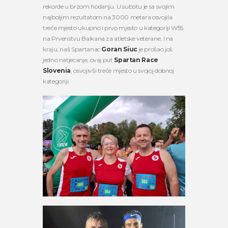
rekorde u brzom hodanju. U subotu je sa svojim
najboljim rezultatom na 3000 metara osvojila
treće mjesto ukupno i prvo mjesto u kategoriji W55
na Prvenstvu Balkana za atletske veterane. I na
kraju, naš Spartanac
Goran Siuc
je prošao još
jedno natjecanje, ovaj put
Spartan Race
Slovenia
, osvojivši treće mjesto u svojoj dobnoj
kategoriji.