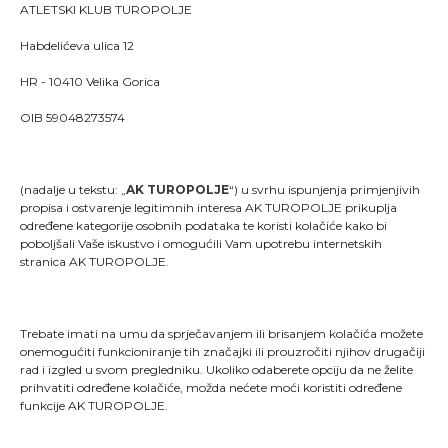
ATLETSKI KLUB TUROPOLJE
Habdelićeva ulica 12
HR - 10410 Velika Gorica
OIB 59048273574
(nadalje u tekstu: „
AK TUROPOLJE
“) u svrhu ispunjenja primjenjivih
propisa i ostvarenje legitimnih interesa AK TUROPOLJE prikuplja
određene kategorije osobnih podataka te koristi kolačiće kako bi
poboljšali Vaše iskustvo i omogućili Vam upotrebu internetskih
stranica AK TUROPOLJE.
Trebate imati na umu da sprječavanjem ili brisanjem kolačića možete
onemogućiti funkcioniranje tih značajki ili prouzročiti njihov drugačiji
rad i izgled u svom pregledniku. Ukoliko odaberete opciju da ne želite
"Kao što svaki trkač zna, trčanje je više od pukog
prihvatiti određene kolačiće, možda nećete moći koristiti određene
stavljanja jedne noge ispred druge; ono je način života
funkcije AK TUROPOLJE.
i dio onoga što jesmo."