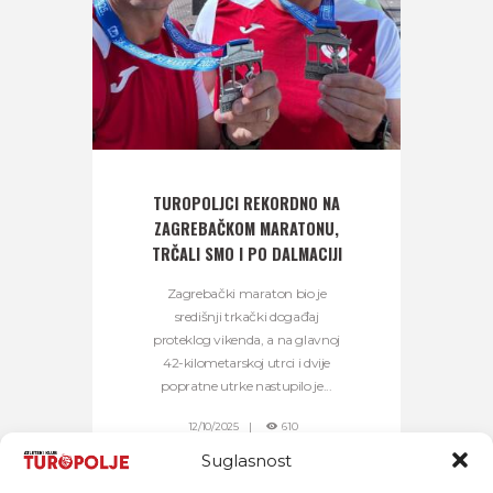
TUROPOLJCI REKORDNO NA
ZAGREBAČKOM MARATONU,
TRČALI SMO I PO DALMACIJI
Zagrebački maraton bio je
središnji trkački događaj
proteklog vikenda, a na glavnoj
42-kilometarskoj utrci i dvije
popratne utrke nastupilo je...
12/10/2025
610
Suglasnost