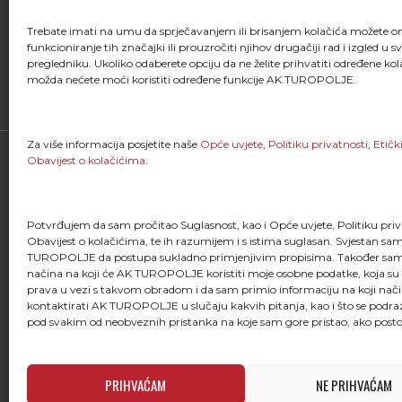
Trebate imati na umu da sprječavanjem ili brisanjem kolačića možete 
funkcioniranje tih značajki ili prouzročiti njihov drugačiji rad i izgled u 
FACEBOOK
pregledniku. Ukoliko odaberete opciju da ne želite prihvatiti određene kol
možda nećete moći koristiti određene funkcije AK TUROPOLJE.
Za više informacija posjetite naše
Opće uvjete
,
Politiku privatnosti
,
Etičk
Obavijest o kolačićima
.
Potvrđujem da sam pročitao Suglasnost, kao i Opće uvjete, Politiku priva
Obavijest o kolačićima, te ih razumijem i s istima suglasan. Svjestan s
TUROPOLJE da postupa sukladno primjenjivim propisima. Također sam
"Kao što svaki trkač zna, trčanje je više od
načina na koji će AK TUROPOLJE koristiti moje osobne podatke, koja su
stavljanja jedne noge ispred druge; ono je
prava u vezi s takvom obradom i da sam primio informaciju na koji nač
života i dio onoga što jesmo."
kontaktirati AK TUROPOLJE u slučaju kakvih pitanja, kao i što se podr
pod svakim od neobveznih pristanka na koje sam gore pristao, ako posto
PRIHVAĆAM
NE PRIHVAĆAM
Atletski klub Turopolje © 2026. All rights re