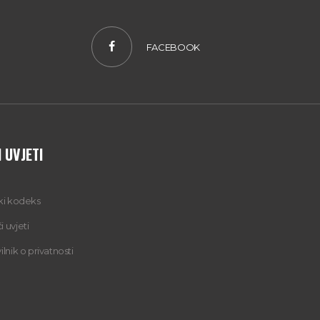
FACEBOOK
 UVJETI
čki kodeks
 uvjeti
ilnik o privatnosti