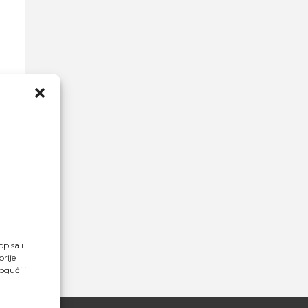
opisa i
rije
ogućili