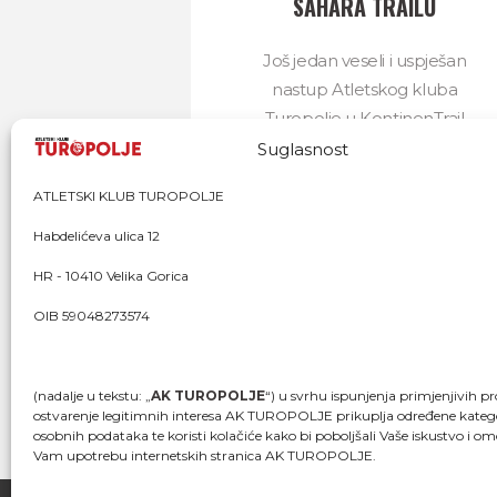
SAHARA TRAILU
Još jedan veseli i uspješan
nastup Atletskog kluba
Turopolje u KontinenTrail
ligi! U subotu 5. travnja
Suglasnost
nastupili smo Hrvatska
ATLETSKI KLUB TUROPOLJE
Sahara Trailu u...
Habdelićeva ulica 12
06/04/2025
676
HR - 10410 Velika Gorica
OIB 59048273574
(nadalje u tekstu: „
AK TUROPOLJE
“) u svrhu ispunjenja primjenjivih pr
ostvarenje legitimnih interesa AK TUROPOLJE prikuplja određene katego
osobnih podataka te koristi kolačiće kako bi poboljšali Vaše iskustvo i om
Vam upotrebu internetskih stranica AK TUROPOLJE.