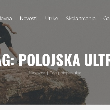
lovna
Novosti
Utrke
Škola trčanja
Gal
AG: POLOJSKA ULT
Naslovna
Tag: polojska ultra