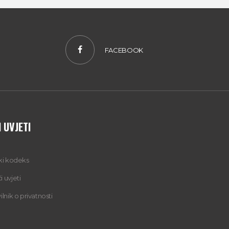
FACEBOOK
 UVJETI
čki kodeks
 uvjeti
ilnik o privatnosti