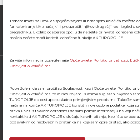
Trebate imati na umu da sprječavanjem ili brisanjem kolačića možete 
funkcioniranje tih značajki ili prouzročiti njihov drugačiji rad i izgled u 
FACEBOOK
pregledniku. Ukoliko odaberete opciju da ne želite prihvatiti određene kol
možda nećete moći koristiti određene funkcije AK TUROPOLJE.
Za više informacija posjetite naše
Opće uvjete
,
Politiku privatnosti
,
Etičk
Obavijest o kolačićima
.
Potvrđujem da sam pročitao Suglasnost, kao i Opće uvjete, Politiku priva
Obavijest o kolačićima, te ih razumijem i s istima suglasan. Svjestan s
TUROPOLJE da postupa sukladno primjenjivim propisima. Također sam
"Kao što svaki trkač zna, trčanje je više od
načina na koji će AK TUROPOLJE koristiti moje osobne podatke, koja su
stavljanja jedne noge ispred druge; ono je
prava u vezi s takvom obradom i da sam primio informaciju na koji nač
života i dio onoga što jesmo."
kontaktirati AK TUROPOLJE u slučaju kakvih pitanja, kao i što se podr
pod svakim od neobveznih pristanka na koje sam gore pristao, ako posto