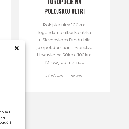
TUROPOLJE NA
POLOJSKOJ ULTRI
Polojska ultra 100km,
legendarna ultraška utrka
u Slavonskom Brodu bila
je opet domaćin Prvenstvu
Hrvatske na 50km i 100km.
Mi ovaj put nismo...
01/03/2025
395
opisa i
rije
ogućili