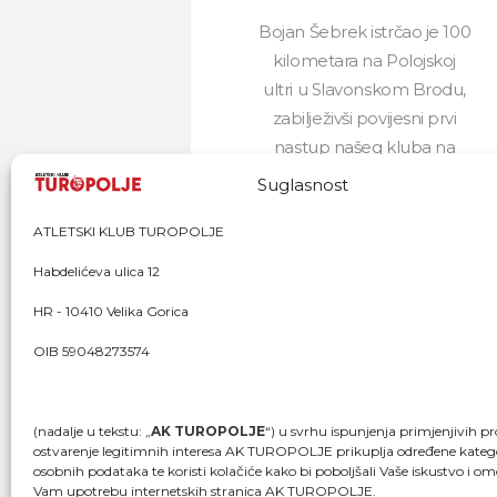
Bojan Šebrek istrčao je 100
kilometara na Polojskoj
ultri u Slavonskom Brodu,
zabilježivši povijesni prvi
nastup našeg kluba na
Prvenstvu...
Suglasnost
08/03/2026
329
ATLETSKI KLUB TUROPOLJE
Habdelićeva ulica 12
HR - 10410 Velika Gorica
OIB 59048273574
(nadalje u tekstu: „
AK TUROPOLJE
“) u svrhu ispunjenja primjenjivih pr
ostvarenje legitimnih interesa AK TUROPOLJE prikuplja određene katego
osobnih podataka te koristi kolačiće kako bi poboljšali Vaše iskustvo i om
Vam upotrebu internetskih stranica AK TUROPOLJE.