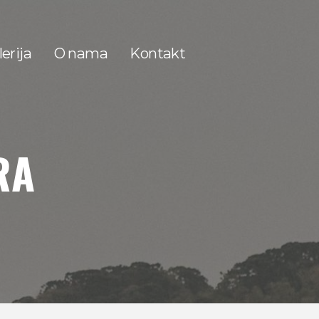
erija
O nama
Kontakt
RA