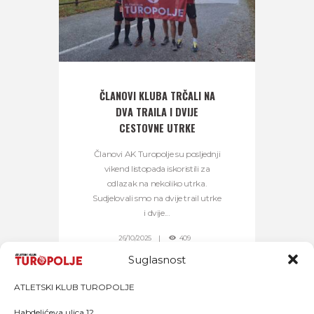
ČLANOVI KLUBA TRČALI NA
DVA TRAILA I DVIJE
CESTOVNE UTRKE
Članovi AK Turopolje su posljednji
vikend listopada iskoristili za
odlazak na nekoliko utrka.
Sudjelovali smo na dvije trail utrke
i dvije...
26/10/2025
409
Suglasnost
ATLETSKI KLUB TUROPOLJE
Habdelićeva ulica 12