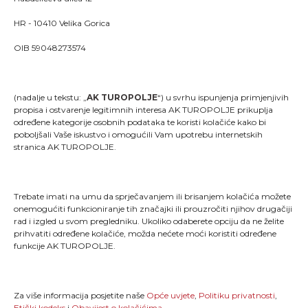
HR - 10410 Velika Gorica
OIB 59048273574
(nadalje u tekstu: „
AK TUROPOLJE
“) u svrhu ispunjenja primjenjivih
propisa i ostvarenje legitimnih interesa AK TUROPOLJE prikuplja
određene kategorije osobnih podataka te koristi kolačiće kako bi
poboljšali Vaše iskustvo i omogućili Vam upotrebu internetskih
stranica AK TUROPOLJE.
Trebate imati na umu da sprječavanjem ili brisanjem kolačića možete
onemogućiti funkcioniranje tih značajki ili prouzročiti njihov drugačiji
rad i izgled u svom pregledniku. Ukoliko odaberete opciju da ne želite
"Kao što svaki trkač zna, trčanje je više od pukog
prihvatiti određene kolačiće, možda nećete moći koristiti određene
stavljanja jedne noge ispred druge; ono je način života
funkcije AK TUROPOLJE.
i dio onoga što jesmo."
MENU
Za više informacija posjetite naše
Opće uvjete
,
Politiku privatnosti
,
Etički kodeks
i
Obavijest o kolačićima
.