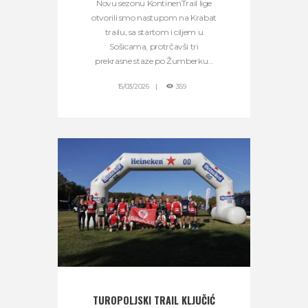
Novu sezonu KontinenTrail lige
otvorili smo nastupom na Krabat
trailu, sa startom i ciljem u
Sošicama, protrčavši tri
prekrasne staze po Žumberku...
15/03/2026
359
TUROPOLJSKI TRAIL KLJUČIĆ