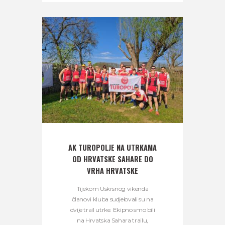
AK TUROPOLJE NA UTRKAMA
OD HRVATSKE SAHARE DO
VRHA HRVATSKE
Tijekom Uskrsnog vikenda
članovi kluba sudjelovali su na
dvije trail utrke. Ekipno smo bili
na Hrvatska Sahara trailu,