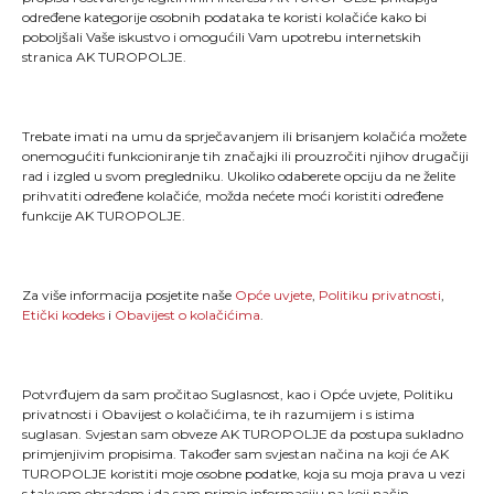
određene kategorije osobnih podataka te koristi kolačiće kako bi
poboljšali Vaše iskustvo i omogućili Vam upotrebu internetskih
stranica AK TUROPOLJE.
Trebate imati na umu da sprječavanjem ili brisanjem kolačića možete
onemogućiti funkcioniranje tih značajki ili prouzročiti njihov drugačiji
rad i izgled u svom pregledniku. Ukoliko odaberete opciju da ne želite
"Kao što svaki trkač zna, trčanje je više od pukog
prihvatiti određene kolačiće, možda nećete moći koristiti određene
stavljanja jedne noge ispred druge; ono je način života
funkcije AK TUROPOLJE.
i dio onoga što jesmo."
MENU
Za više informacija posjetite naše
Opće uvjete
,
Politiku privatnosti
,
Etički kodeks
i
Obavijest o kolačićima
.
Naslovna
Novosti
TLCT
Galerija
Potvrđujem da sam pročitao Suglasnost, kao i Opće uvjete, Politiku
TLTT
O nama
privatnosti i Obavijest o kolačićima, te ih razumijem i s istima
Turopoljski trail
Kontakt
suglasan. Svjestan sam obveze AK TUROPOLJE da postupa sukladno
primjenjivim propisima. Također sam svjestan načina na koji će AK
TUROPOLJE koristiti moje osobne podatke, koja su moja prava u vezi
s takvom obradom i da sam primio informaciju na koji način