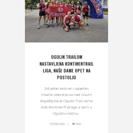
OGULIN TRAILOM
NASTAVLJENA KONTINENTRAIL
LIGA, NAŠE DAME OPET NA
POSTOLJU
Još jedan aktivan i uspješan
trkački vikend je iza nas! Glavni
događaj bio je Ogulin Trail, osmo
kolo KontinenTrail lige, a osim u
Ogulinu naši su...
07/09/2025
550