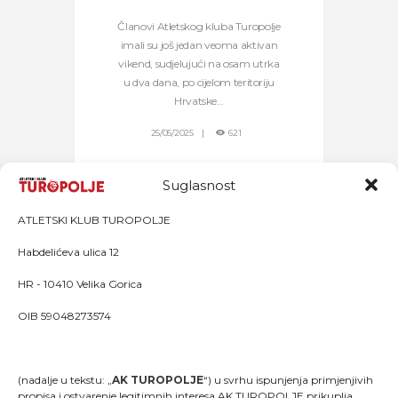
Članovi Atletskog kluba Turopolje
imali su još jedan veoma aktivan
vikend, sudjelujući na osam utrka
u dva dana, po cijelom teritoriju
Hrvatske...
25/05/2025
621
Suglasnost
LOAD MORE
ATLETSKI KLUB TUROPOLJE
Habdelićeva ulica 12
HR - 10410 Velika Gorica
OIB 59048273574
(nadalje u tekstu: „
AK TUROPOLJE
“) u svrhu ispunjenja primjenjivih
propisa i ostvarenje legitimnih interesa AK TUROPOLJE prikuplja