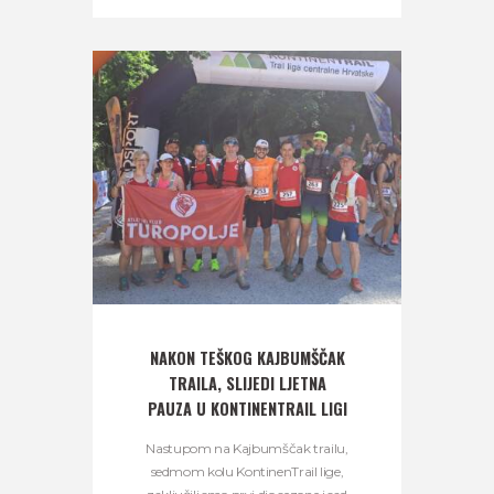
NAKON TEŠKOG KAJBUMŠČAK
TRAILA, SLIJEDI LJETNA
PAUZA U KONTINENTRAIL LIGI
Nastupom na Kajbumščak trailu,
sedmom kolu KontinenTrail lige,