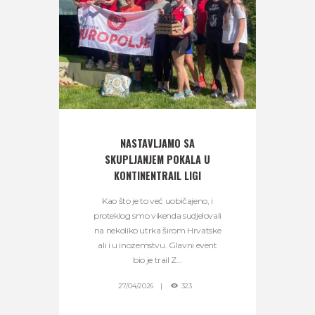
NASTAVLJAMO SA
SKUPLJANJEM POKALA U
KONTINENTRAIL LIGI
Kao što je to već uobičajeno, i
proteklog smo vikenda sudjelovali
na nekoliko utrka širom Hrvatske
ali i u inozemstvu. Glavni event
bio je trail Z...
27/04/2026
323