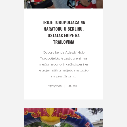
TROJE TUROPOLJACA NA
MARATONU U BERLINU,
OSTATAK EKIPE NA
TRAILOVIMA
Ovog vikenda Atletski klub
Turopolje bio je zastupljeni i na
međunarodnoj trkačkoj sceni jer
je troje naših u nedjelju nastupilo
na prestižnom...
21/09/2025
395