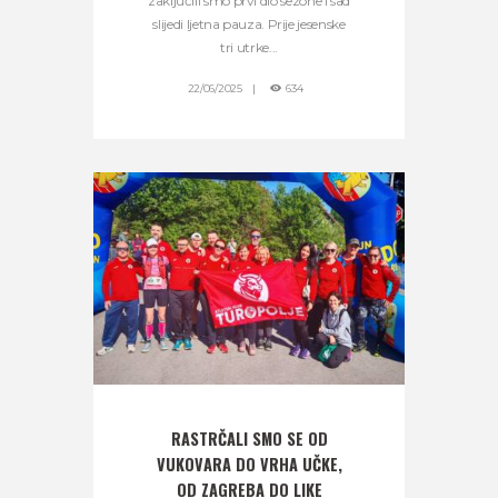
zaključili smo prvi dio sezone i sad
slijedi ljetna pauza. Prije jesenske
tri utrke...
22/06/2025
634
RASTRČALI SMO SE OD
VUKOVARA DO VRHA UČKE,
OD ZAGREBA DO LIKE