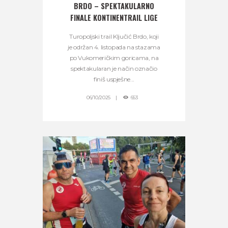
BRDO – SPEKTAKULARNO
FINALE KONTINENTRAIL LIGE
Turopoljski trail Ključić Brdo, koji
je održan 4. listopada na stazama
po Vukomeričkim goricama, na
spektakularan je način označio
finiš uspješne...
06/10/2025
653