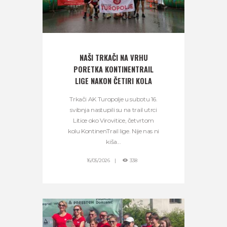
NAŠI TRKAČI NA VRHU
PORETKA KONTINENTRAIL
LIGE NAKON ČETIRI KOLA
Trkači AK Turopolje u subotu 16.
svibnja nastupili su na trail utrci
Litice oko Virovitice, četvrtom
kolu KontinenTrail lige. Nije nas ni
kiša...
16/05/2026
338