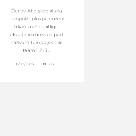
Članovi Atletskog kluba
Turopolje, plus pridruženi
trkači s naše trail lige,
okupljeni u tri ekipe pod
nazivom Turopoljski trail
team 1, 2 i 3...
15/03/2025
333