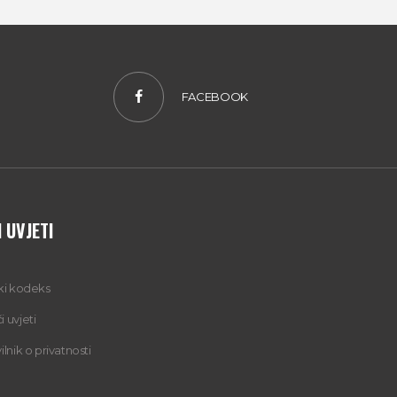
FACEBOOK
 UVJETI
čki kodeks
 uvjeti
ilnik o privatnosti