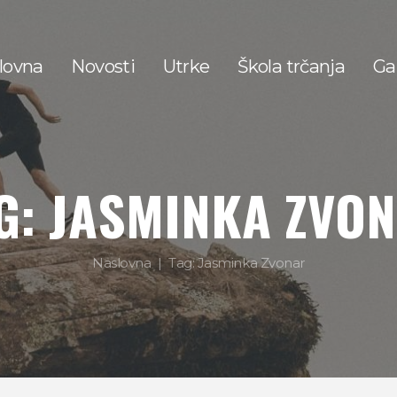
lovna
Novosti
Utrke
Škola trčanja
Gal
G: JASMINKA ZVO
Naslovna
Tag: Jasminka Zvonar