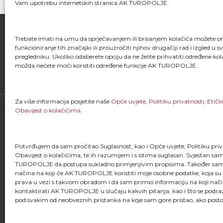
Vam upotrebu internetskih stranica AK TUROPOLJE.
Trebate imati na umu da sprječavanjem ili brisanjem kolačića možete 
funkcioniranje tih značajki ili prouzročiti njihov drugačiji rad i izgled u 
FACEBOOK
pregledniku. Ukoliko odaberete opciju da ne želite prihvatiti određene kol
možda nećete moći koristiti određene funkcije AK TUROPOLJE.
Za više informacija posjetite naše
Opće uvjete
,
Politiku privatnosti
,
Etičk
Obavijest o kolačićima
.
Potvrđujem da sam pročitao Suglasnost, kao i Opće uvjete, Politiku priva
Obavijest o kolačićima, te ih razumijem i s istima suglasan. Svjestan s
TUROPOLJE da postupa sukladno primjenjivim propisima. Također sam
"Kao što svaki trkač zna, trčanje je više od
načina na koji će AK TUROPOLJE koristiti moje osobne podatke, koja su
stavljanja jedne noge ispred druge; ono je
prava u vezi s takvom obradom i da sam primio informaciju na koji nač
života i dio onoga što jesmo."
kontaktirati AK TUROPOLJE u slučaju kakvih pitanja, kao i što se podr
pod svakim od neobveznih pristanka na koje sam gore pristao, ako posto