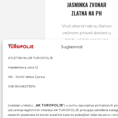
JASMINKA ZVONAR
ZLATNA NA PH
Vrući vikend naši su članovi
većinom proveli skriveni u
hladu, ali bilo nas je i na
nekoliko utrka – na
Suglasnost
Sljemenskom maratonu,
ATLETSKI KLUB TUROPOLJE
Lastovo trailu...
Habdelićeva ulica 12
06/07/2025
712
HR - 10410 Velika Gorica
OIB 59048273574
(nadalje u tekstu: „
AK TUROPOLJE
“) u svrhu ispunjenja primjenjivih pr
ostvarenje legitimnih interesa AK TUROPOLJE prikuplja određene katego
osobnih podataka te koristi kolačiće kako bi poboljšali Vaše iskustvo i om