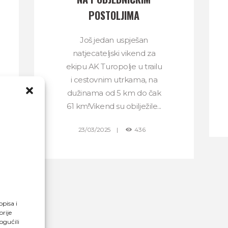
POSTOLJIMA
Još jedan uspješan
natjecateljski vikend za
ekipu AK Turopolje u trailu
i cestovnim utrkama, na
dužinama od 5 km do čak
61 km!Vikend su obilježile...
23/03/2025
436
opisa i
rije
ogućili