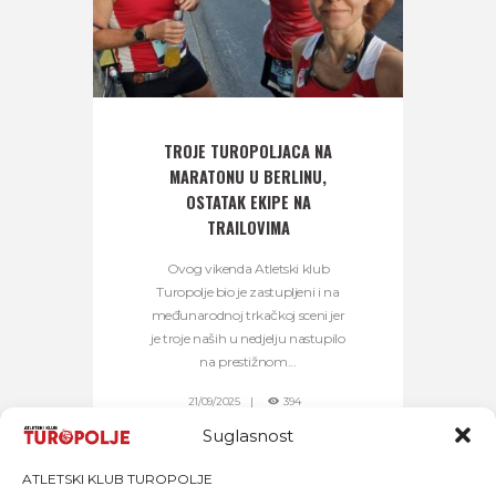
TROJE TUROPOLJACA NA
MARATONU U BERLINU,
OSTATAK EKIPE NA
TRAILOVIMA
Ovog vikenda Atletski klub
Turopolje bio je zastupljeni i na
međunarodnoj trkačkoj sceni jer
je troje naših u nedjelju nastupilo
na prestižnom...
21/09/2025
394
Suglasnost
ATLETSKI KLUB TUROPOLJE