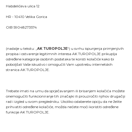
Habdelićeva ulica 12
HR - 10410 Velika Gorica
OIB 59048273574
(nadalje u tekstu: „
AK TUROPOLJE
“) u svrhu ispunjenja primjenjivih
propisa i ostvarenje legitimnih interesa AK TUROPOLJE prikuplja
određene kategorije osobnih podataka te koristi kolačiće kako bi
poboljšali Vaše iskustvo i omogućili Vam upotrebu internetskih
stranica AK TUROPOLJE.
Trebate imati na umu da sprječavanjem ili brisanjem kolačića možete
onemogućiti funkcioniranje tih značajki ili prouzročiti njihov drugačiji
rad i izgled u svom pregledniku. Ukoliko odaberete opciju da ne želite
"Kao što svaki trkač zna, trčanje je više od pukog
prihvatiti određene kolačiće, možda nećete moći koristiti određene
stavljanja jedne noge ispred druge; ono je način života
funkcije AK TUROPOLJE.
i dio onoga što jesmo."