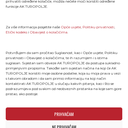
prihvatiti određene kolačiće, možda nećete moći koristiti određene
stavljanja jedne noge ispred druge; ono je način života
funkcije AK TUROPOLJE.
i dio onoga što jesmo."
MENU
Za više informacija posjetite naše
Opće uvjete
,
Politiku privatnosti
,
Etički kodeks
i
Obavijest o kolačićima
.
Naslovna
Novosti
TLCT
Galerija
Potvrđujem da sam pročitao Suglasnost, kao i Opće uvjete, Politiku
TLTT
O nama
Turopoljski trail
Kontakt
privatnosti i Obavijest o kolačićima, te ih razumijem i s istima
suglasan. Svjestan sam obveze AK TUROPOLJE da postupa sukladno
primjenjivim propisima. Također sam svjestan načina na koji će AK
TUROPOLJE koristiti moje osobne podatke, koja su moja prava u vezi
OPĆI UVJETI
s takvom obradom i da sam primio informaciju na koji način
kontaktirati AK TUROPOLJE u slučaju kakvih pitanja, kao i što se
podrazumijeva pod svakim od neobveznih pristanka na koje sam gore
pristao, ako postoje.
Etički kodeks
Opći uvjeti
Pravilnik o privatnosti
PRIHVAĆAM
NE PRIHVAĆAM