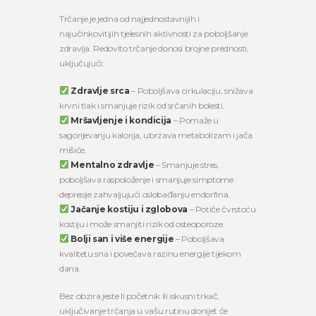
Trčanje je jedna od najjednostavnijih i
najučinkovitijih tjelesnih aktivnosti za poboljšanje
zdravlja. Redovito trčanje donosi brojne prednosti,
uključujući:
Zdravlje srca
– Poboljšava cirkulaciju, snižava
krvni tlak i smanjuje rizik od srčanih bolesti.
Mršavljenje i kondicija
– Pomaže u
sagorijevanju kalorija, ubrzava metabolizam i jača
mišiće.
Mentalno zdravlje
– Smanjuje stres,
poboljšava raspoloženje i smanjuje simptome
depresije zahvaljujući oslobađanju endorfina.
Jačanje kostiju i zglobova
– Potiče čvrstoću
kostiju i može smanjiti rizik od osteoporoze.
Bolji san i više energije
– Poboljšava
kvalitetu sna i povećava razinu energije tijekom
dana.
Bez obzira jeste li početnik ili iskusni trkač,
uključivanje trčanja u vašu rutinu donijet će