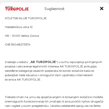
dugoročne koristi za tijelo i um.
Suglasnost
Pokrenite se već danas i osjetite razliku!
ATLETSKI KLUB TUROPOLJE
Habdelićeva ulica 12
HR - 10410 Velika Gorica
OIB 59048273574
(nadalje u tekstu: „
AK TUROPOLJE
“) u svrhu ispunjenja primjenjivih
propisa i ostvarenje legitimnih interesa AK TUROPOLJE prikuplja
određene kategorije osobnih podataka te koristi kolačiće kako bi
poboljšali Vaše iskustvo i omogućili Vam upotrebu internetskih
stranica AK TUROPOLJE.
Trebate imati na umu da sprječavanjem ili brisanjem kolačića možete
onemogućiti funkcioniranje tih značajki ili prouzročiti njihov drugačiji
rad i izgled u svom pregledniku. Ukoliko odaberete opciju da ne želite
"Kao što svaki trkač zna, trčanje je više od pukog