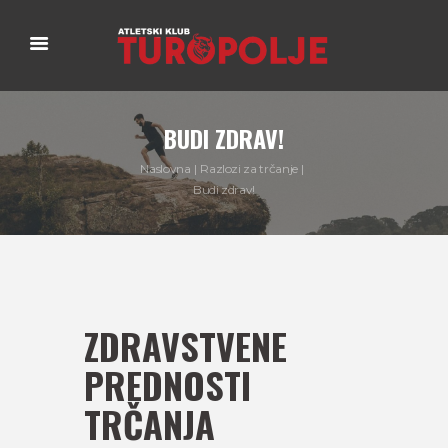
BUDI ZDRAV!
Naslovna
Razlozi za trčanje
Budi zdrav!
ZDRAVSTVENE
PREDNOSTI
TRČANJA