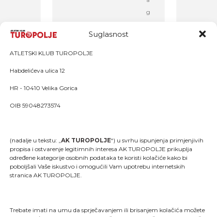
g
o
Suglasnost
ATLETSKI KLUB TUROPOLJE
Habdelićeva ulica 12
HR - 10410 Velika Gorica
OIB 59048273574
(nadalje u tekstu: „
AK TUROPOLJE
“) u svrhu ispunjenja primjenjivih
propisa i ostvarenje legitimnih interesa AK TUROPOLJE prikuplja
određene kategorije osobnih podataka te koristi kolačiće kako bi
poboljšali Vaše iskustvo i omogućili Vam upotrebu internetskih
stranica AK TUROPOLJE.
Trebate imati na umu da sprječavanjem ili brisanjem kolačića možete