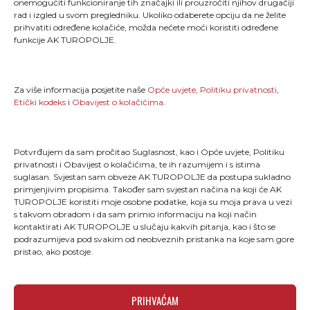
onemogućiti funkcioniranje tih značajki ili prouzročiti njihov drugačiji
rad i izgled u svom pregledniku. Ukoliko odaberete opciju da ne želite
"Kao što svaki trkač zna, trčanje je više od pukog
prihvatiti određene kolačiće, možda nećete moći koristiti određene
stavljanja jedne noge ispred druge; ono je način života
funkcije AK TUROPOLJE.
i dio onoga što jesmo."
MENU
Za više informacija posjetite naše
Opće uvjete
,
Politiku privatnosti
,
Etički kodeks
i
Obavijest o kolačićima
.
Naslovna
Novosti
TLCT
Galerija
Potvrđujem da sam pročitao Suglasnost, kao i Opće uvjete, Politiku
TLTT
O nama
privatnosti i Obavijest o kolačićima, te ih razumijem i s istima
Turopoljski trail
Kontakt
suglasan. Svjestan sam obveze AK TUROPOLJE da postupa sukladno
primjenjivim propisima. Također sam svjestan načina na koji će AK
TUROPOLJE koristiti moje osobne podatke, koja su moja prava u vezi
OPĆI UVJETI
s takvom obradom i da sam primio informaciju na koji način
kontaktirati AK TUROPOLJE u slučaju kakvih pitanja, kao i što se
podrazumijeva pod svakim od neobveznih pristanka na koje sam gore
pristao, ako postoje.
Etički kodeks
Opći uvjeti
Pravilnik o privatnosti
PRIHVAĆAM