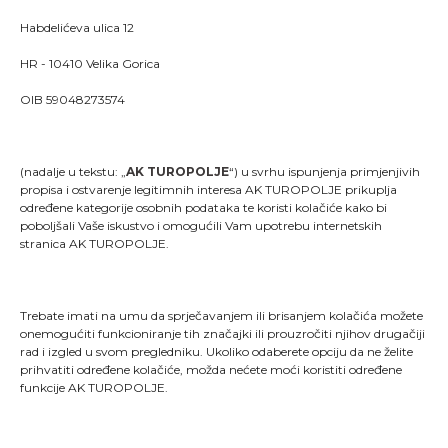
Habdelićeva ulica 12
HR - 10410 Velika Gorica
OIB 59048273574
(nadalje u tekstu: „
AK TUROPOLJE
“) u svrhu ispunjenja primjenjivih
propisa i ostvarenje legitimnih interesa AK TUROPOLJE prikuplja
određene kategorije osobnih podataka te koristi kolačiće kako bi
poboljšali Vaše iskustvo i omogućili Vam upotrebu internetskih
stranica AK TUROPOLJE.
Trebate imati na umu da sprječavanjem ili brisanjem kolačića možete
"Kao što svaki trkač zna, trčanje je više od pukog
onemogućiti funkcioniranje tih značajki ili prouzročiti njihov drugačiji
stavljanja jedne noge ispred druge; ono je način života
rad i izgled u svom pregledniku. Ukoliko odaberete opciju da ne želite
i dio onoga što jesmo."
prihvatiti određene kolačiće, možda nećete moći koristiti određene
funkcije AK TUROPOLJE.
MENU