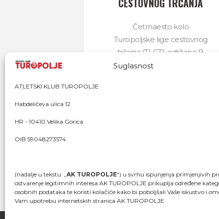
CESTOVNOG TRČANJA
Četrnaesto kolo
Turopoljske lige cestovnog
trčanja (TLCT), održano 9.
rujna, održalo je visok
Suglasnost
prosjek posjećenosti naše
ATLETSKI KLUB TUROPOLJE
lige. Zajedno s onima koji...
Habdelićeva ulica 12
10/09/2025
512
HR - 10410 Velika Gorica
OIB 59048273574
(nadalje u tekstu: „
AK TUROPOLJE
“) u svrhu ispunjenja primjenjivih pr
ostvarenje legitimnih interesa AK TUROPOLJE prikuplja određene katego
osobnih podataka te koristi kolačiće kako bi poboljšali Vaše iskustvo i om
Vam upotrebu internetskih stranica AK TUROPOLJE.