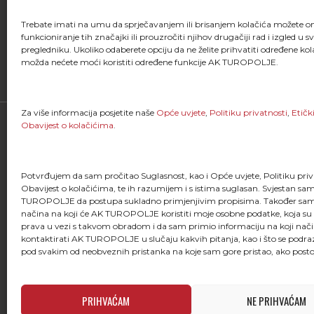
Trebate imati na umu da sprječavanjem ili brisanjem kolačića možete 
funkcioniranje tih značajki ili prouzročiti njihov drugačiji rad i izgled u 
FACEBOOK
pregledniku. Ukoliko odaberete opciju da ne želite prihvatiti određene kol
možda nećete moći koristiti određene funkcije AK TUROPOLJE.
Za više informacija posjetite naše
Opće uvjete
,
Politiku privatnosti
,
Etičk
Obavijest o kolačićima
.
Potvrđujem da sam pročitao Suglasnost, kao i Opće uvjete, Politiku priva
Obavijest o kolačićima, te ih razumijem i s istima suglasan. Svjestan s
TUROPOLJE da postupa sukladno primjenjivim propisima. Također sam
"Kao što svaki trkač zna, trčanje je više od
načina na koji će AK TUROPOLJE koristiti moje osobne podatke, koja su
stavljanja jedne noge ispred druge; ono je
prava u vezi s takvom obradom i da sam primio informaciju na koji nač
života i dio onoga što jesmo."
kontaktirati AK TUROPOLJE u slučaju kakvih pitanja, kao i što se podr
pod svakim od neobveznih pristanka na koje sam gore pristao, ako posto
PRIHVAĆAM
NE PRIHVAĆAM
Atletski klub Turopolje © 2026. All rights re