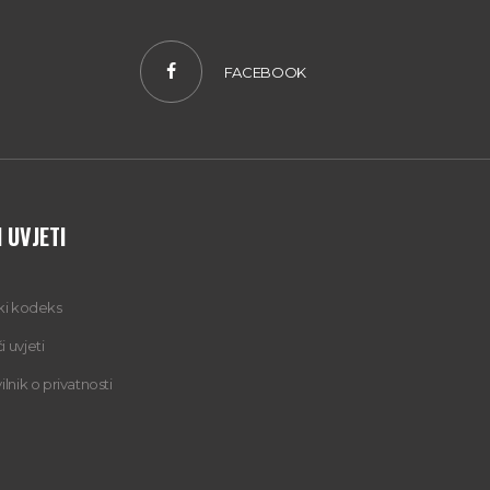
FACEBOOK
 UVJETI
čki kodeks
 uvjeti
ilnik o privatnosti