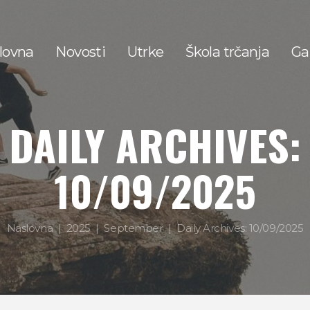
lovna
Novosti
Utrke
Škola trčanja
Gal
DAILY ARCHIVES:
10/09/2025
Naslovna
2025
September
Daily Archives: 10/09/2025