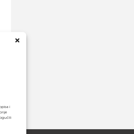
opisa i
rije
ogućili