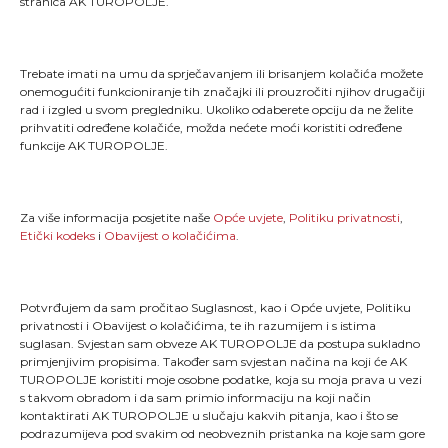
stranica AK TUROPOLJE.
Trebate imati na umu da sprječavanjem ili brisanjem kolačića možete
onemogućiti funkcioniranje tih značajki ili prouzročiti njihov drugačiji
rad i izgled u svom pregledniku. Ukoliko odaberete opciju da ne želite
"Kao što svaki trkač zna, trčanje je više od pukog
prihvatiti određene kolačiće, možda nećete moći koristiti određene
stavljanja jedne noge ispred druge; ono je način života
funkcije AK TUROPOLJE.
i dio onoga što jesmo."
MENU
Za više informacija posjetite naše
Opće uvjete
,
Politiku privatnosti
,
Etički kodeks
i
Obavijest o kolačićima
.
Naslovna
Novosti
TLCT
Galerija
Potvrđujem da sam pročitao Suglasnost, kao i Opće uvjete, Politiku
TLTT
O nama
Turopoljski trail
Kontakt
privatnosti i Obavijest o kolačićima, te ih razumijem i s istima
suglasan. Svjestan sam obveze AK TUROPOLJE da postupa sukladno
primjenjivim propisima. Također sam svjestan načina na koji će AK
TUROPOLJE koristiti moje osobne podatke, koja su moja prava u vezi
OPĆI UVJETI
s takvom obradom i da sam primio informaciju na koji način
kontaktirati AK TUROPOLJE u slučaju kakvih pitanja, kao i što se
podrazumijeva pod svakim od neobveznih pristanka na koje sam gore