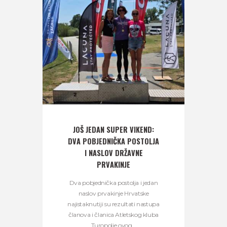
JOŠ JEDAN SUPER VIKEND:
DVA POBJEDNIČKA POSTOLJA
I NASLOV DRŽAVNE
PRVAKINJE
Dva pobjednička postolja i jedan
naslov prvakinje Hrvatske
najistaknutiji su rezultati nastupa
članova i članica Atletskog kluba
Turopolje ovog...