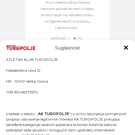
Vrući vikend naši su članovi
većinom proveli skriveni u hladu,
ali bilo nas je i na nekoliko utrka –
na Sljemenskom maratonu,
Lastovo trailu...
06/07/2025
712
Suglasnost
ATLETSKI KLUB TUROPOLJE
Habdelićeva ulica 12
HR - 10410 Velika Gorica
OIB 59048273574
(nadalje u tekstu: „
AK TUROPOLJE
“) u svrhu ispunjenja primjenjivih
propisa i ostvarenje legitimnih interesa AK TUROPOLJE prikuplja
određene kategorije osobnih podataka te koristi kolačiće kako bi
poboljšali Vaše iskustvo i omogućili Vam upotrebu internetskih