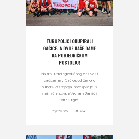
TUROPOLJCI OKUPIRALI
GAČICE, A DVIJE NAŠE DAME
NA POBJEDNIČKOM
POSTOLJU!
Na trail utrci egzotičnog naziva U
gaćicama v Gačice, održanoj u
subotu 20. srpnja, nastupilo je 18
naših članova, a Vedrana Janjić i
Edita Grgić...
20/07/2025
454